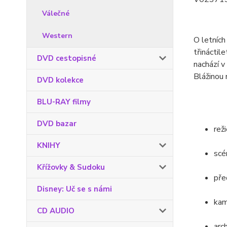
Válečné
Western
O letních
třináctil
DVD cestopisné
nachází v
Blážinou
DVD kolekce
BLU-RAY filmy
DVD bazar
rež
KNIHY
scé
Křížovky & Sudoku
pře
Disney: Uč se s námi
kam
CD AUDIO
arc