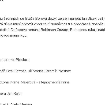
 prázdninách se Bláža Borová dozví, že se jí narodil bratříček. Je
etá dívka musí převzít chod celé domácnosti a předčasně dospět. 
 četbě Defoeova románu Robinson Crusoe. Pomocnou ruku jí nabí
 novou maminkou.
ie: Jaromír Pleskot
nář: Ota Hofman, Jiří Weiss, Jaromír Pleskot
dloha: Marie Majerová - stejnojmenná kniha
era: Jan Roth
hitekt: Alois Mecera