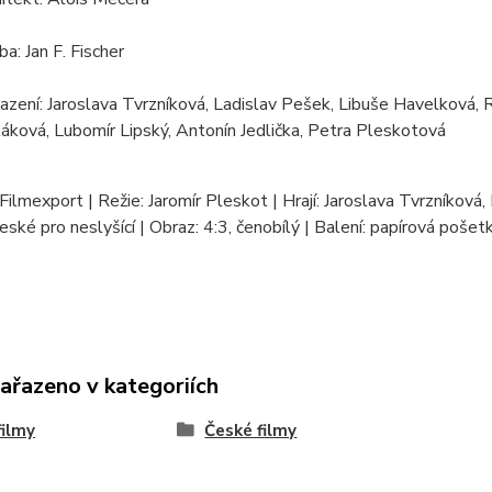
ba: Jan F. Fischer
azení: Jaroslava Tvrzníková, Ladislav Pešek, Libuše Havelková, 
áková, Lubomír Lipský, Antonín Jedlička, Petra Pleskotová
Filmexport | Režie: Jaromír Pleskot | Hrají: Jaroslava Tvrzníková
české pro neslyšící | Obraz: 4:3, čenobílý | Balení: papírová poše
zařazeno v kategoriích
ilmy
České filmy