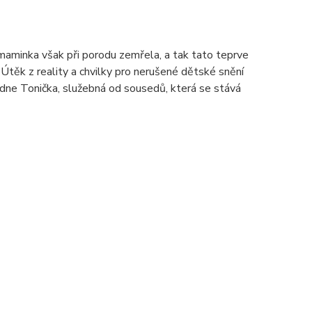
jí maminka však při porodu zemřela, a tak tato teprve
Útěk z reality a chvilky pro nerušené dětské snění
dne Tonička, služebná od sousedů, která se stává