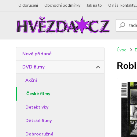
O doručení
Obchodní podmínky
Jak na to
O nás, kontakty..
Úvod
D
Nově přidané
Rob
DVD filmy
Akční
České filmy
Detektivky
Dětské filmy
Dobrodružné