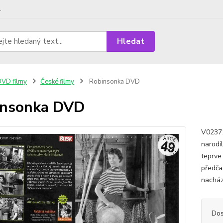
.
Hledat
VD filmy
České filmy
Robinsonka DVD
insonka DVD
V02371
narodil
teprve
předča
nacház
Dos