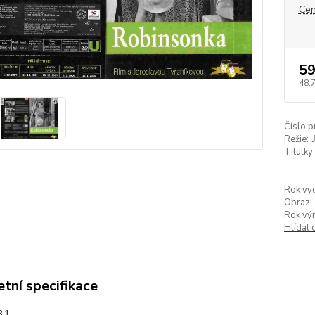
Cen
59
48,
Číslo p
Režie:
Titulky:
Rok vyd
Obraz:
Rok vý
Hlídat 
tní specifikace
31