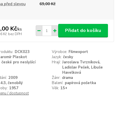
a před slevou
69,00 Kč
,00 Kč
/
ks
Přidat do košíku
76 Kč
bez DPH
roduktu:
DCK023
Výrobce:
Filmexport
Jaromír Pleskot
Jazyk:
česky
české pro neslyšící
Hrají:
Jaroslava Tvrzníková,
Ladislav Pešek, Libuše
Havelková
ání:
2009
Žánr:
drama
4:3, čenobílý
Balení:
papírová pošetka
roby:
1957
Věk:
15+
cenu / dostupnost