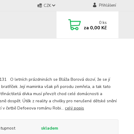
Přihlášení
CZK
0
ks
za
0,00 Kč
31 O letních prázdninách se Bláža Borová dozví, že se jí
 bratříček. Její maminka však při porodu zemřela, a tak tato
 třináctiletá dívka musí převzít chod celé domácnosti a
sně dospět. Útěk z reality a chvilky pro nerušené dětské snění
í v četbě Defoeova románu Robi...
celý popis
tupnost
skladem