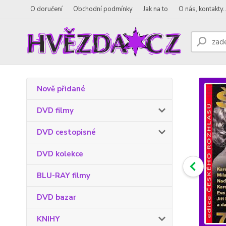
O doručení
Obchodní podmínky
Jak na to
O nás, kontakty..
Nově přidané
DVD filmy
DVD cestopisné
DVD kolekce
BLU-RAY filmy
DVD bazar
KNIHY