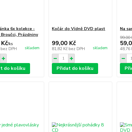
nka 6x kolekce -
Kočár do Vídně DVD plast
Na sa
 Broučci, Prázdniny
99,00 
 Kč
99,00 Kč
59,0
/
ks
skladem
skladem
č
bez DPH
81,82 Kč
bez DPH
48,76
at do košíku
Přidat do košíku
Při