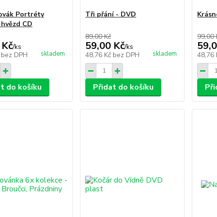
ovák Portréty
Tři přání - DVD
Krás
 hvězd CD
89,00 Kč
99,00 
 Kč
59,00 Kč
59,0
/
ks
/
ks
skladem
skladem
č
bez DPH
48,76 Kč
bez DPH
48,76
at do košíku
Přidat do košíku
Při