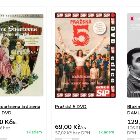
tuartovna královna
Pražská 5 DVD
Blázi
á DVD
DAMU
0 Kč
129
/
ks
69,00 Kč
/
ks
Kč
bez
106,6
skladem
skladem
57,02 Kč
bez DPH
DPH