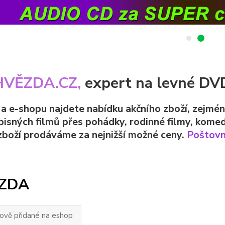
HVĚZDA.CZ,
expert na levné DVD
a e-shopu najdete nabídku akčního zboží, zejmé
pisných filmů přes pohádky, rodinné filmy, komed
zboží prodáváme za nejnižší možné ceny.
Poštovn
ZDA
nově přidané na eshop