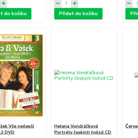
at do košíku
Přidat do košíku
Při
ašek Vše nejlepší
Helena Vondráčková
Červe
l.3 DVD
Portréty českých hvězd CD