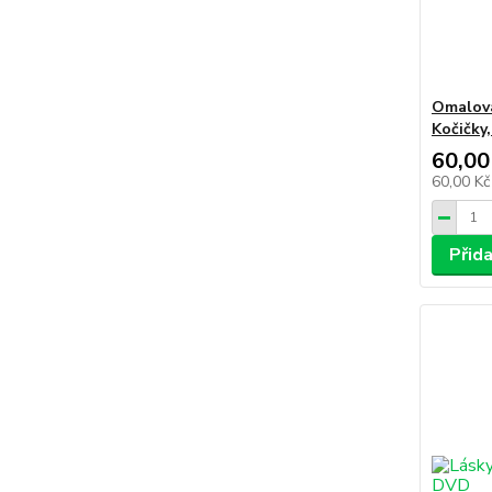
Omalová
Kočičky,
60,00
60,00 K
Přid