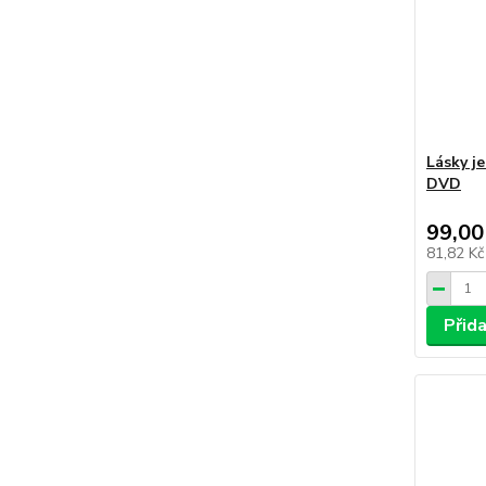
Lásky j
DVD
99,00
81,82 K
Přid