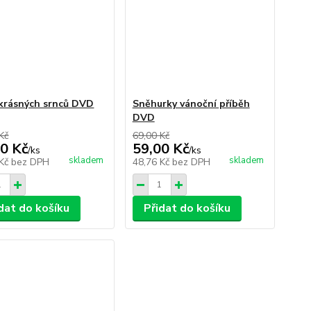
krásných srnců DVD
Sněhurky vánoční příběh
DVD
Kč
69,00 Kč
0 Kč
59,00 Kč
/
ks
/
ks
skladem
skladem
 Kč
bez DPH
48,76 Kč
bez DPH
dat do košíku
Přidat do košíku