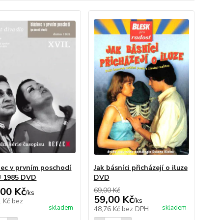
nec v prvním poschodí
Jak básníci přicházejí o iluze
 1985 DVD
DVD
,00 Kč
69,00 Kč
/
ks
59,00 Kč
/
ks
1 Kč
bez
skladem
skladem
48,76 Kč
bez DPH