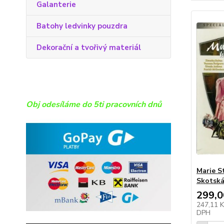
Galanterie
Batohy ledvinky pouzdra
Dekorační a tvořivý materiál
Obj odesíláme do 5ti pracovních dnů
Marie S
Skotsk
299,0
247,11 
DPH