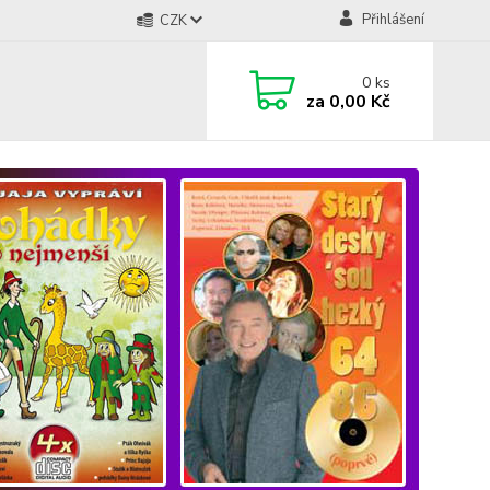
Přihlášení
CZK
0
ks
za
0,00 Kč