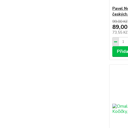
Pavel N
českých
99,00 Kč
89,00
73,55 K
Přid