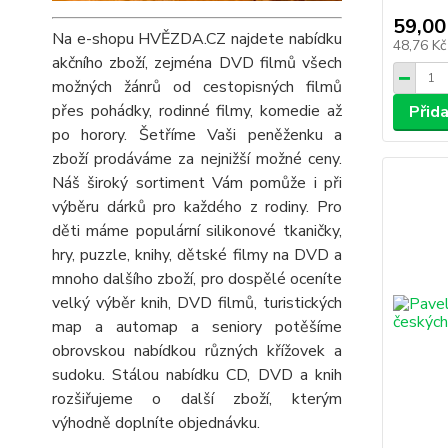
59,00
Na e-shopu HVĚZDA.CZ najdete nabídku
48,76 K
akčního zboží, zejména DVD filmů všech
možných žánrů od cestopisných filmů
přes pohádky, rodinné filmy, komedie až
Přid
po horory. Šetříme Vaši peněženku a
zboží prodáváme za nejnižší možné ceny.
Náš široký sortiment Vám pomůže i při
výběru dárků pro každého z rodiny. Pro
děti máme populární silikonové tkaničky,
hry, puzzle, knihy, dětské filmy na DVD a
mnoho dalšího zboží, pro dospělé oceníte
velký výběr knih, DVD filmů, turistických
map a automap a seniory potěšíme
obrovskou nabídkou různých křížovek a
sudoku. Stálou nabídku CD, DVD a knih
rozšiřujeme o další zboží, kterým
výhodně doplníte objednávku.