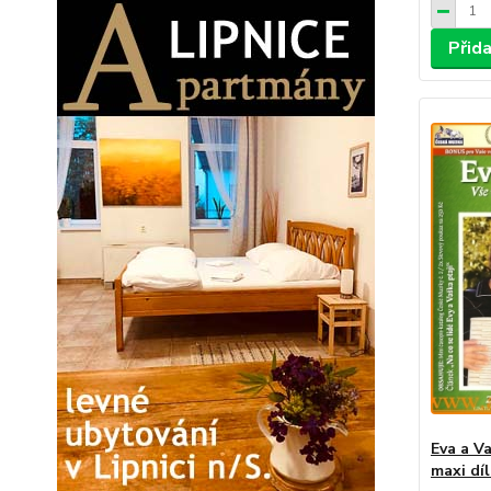
Přid
Eva a V
maxi dí