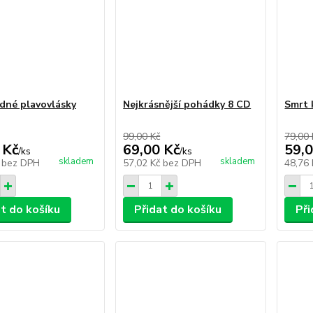
edné plavovlásky
Nejkrásnější pohádky 8 CD
Smrt 
99,00 Kč
79,00 
 Kč
69,00 Kč
59,0
/
ks
/
ks
skladem
skladem
č
bez DPH
57,02 Kč
bez DPH
48,76
at do košíku
Přidat do košíku
Při