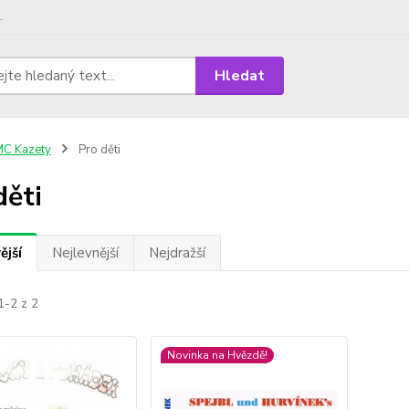
.
Hledat
C Kazety
Pro děti
děti
ější
Nejlevnější
Nejdražší
1-2 z 2
Novinka na Hvězdě!