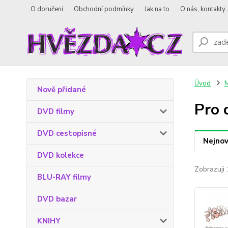
O doručení
Obchodní podmínky
Jak na to
O nás, kontakty..
Úvod
M
Nově přidané
Pro 
DVD filmy
DVD cestopisné
Nejnov
DVD kolekce
Zobrazuji 
BLU-RAY filmy
DVD bazar
KNIHY