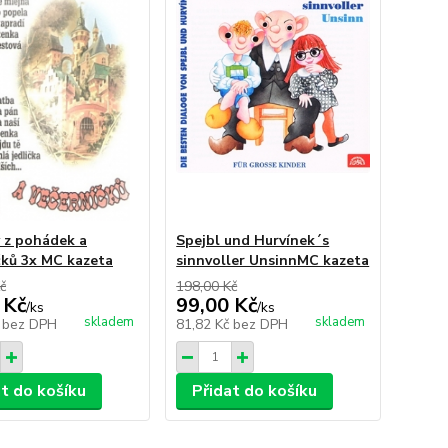
y z pohádek a
Spejbl und Hurvínek´s
čků 3x MC kazeta
sinnvoller UnsinnMC kazeta
č
198,00 Kč
 Kč
99,00 Kč
/
ks
/
ks
skladem
skladem
č
bez DPH
81,82 Kč
bez DPH
at do košíku
Přidat do košíku