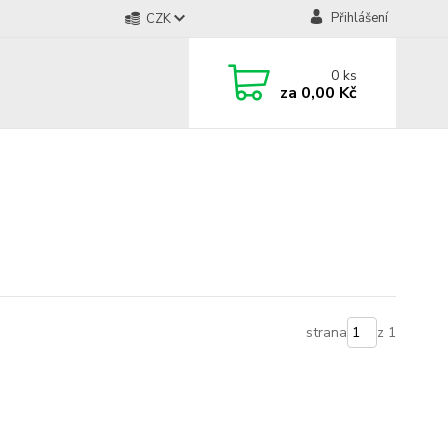
Přihlášení
CZK
0
ks
za
0,00 Kč
strana
z 1