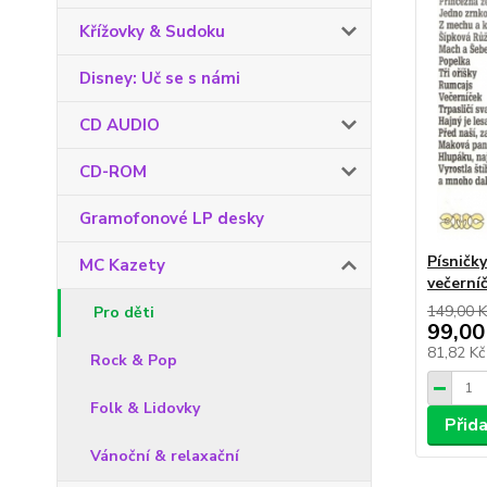
Křížovky & Sudoku
Disney: Uč se s námi
CD AUDIO
CD-ROM
Gramofonové LP desky
Písničk
MC Kazety
večerní
149,00 K
Pro děti
99,00
81,82 K
Rock & Pop
Folk & Lidovky
Přid
Vánoční & relaxační