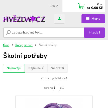
0
ks
CZK
za
0,00 Kč
Menu
Hledat
Úvod
Dárky pro děti
Školní potřeby
Školní potřeby
Nejnovější
Nejlevnější
Nejdražší
Zobrazuji 1-24 z 24
strana
z 1