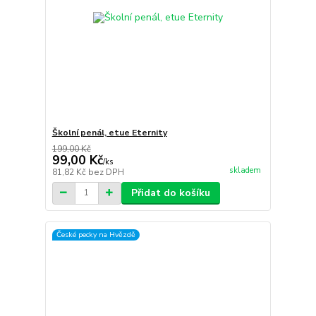
Školní penál, etue Eternity
199,00 Kč
99,00 Kč
/
ks
skladem
81,82 Kč
bez DPH
Přidat do košíku
České pecky na Hvězdě