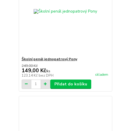
Školní penál jednopatrový Pony
249,00 Kč
149,00 Kč
/
ks
skladem
123,14 Kč
bez DPH
Přidat do košíku