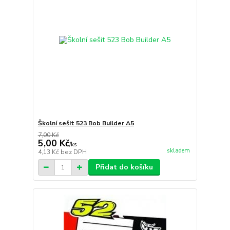
Školní sešit 523 Bob Builder A5
7,00 Kč
5,00 Kč
/
ks
skladem
4,13 Kč
bez DPH
Přidat do košíku