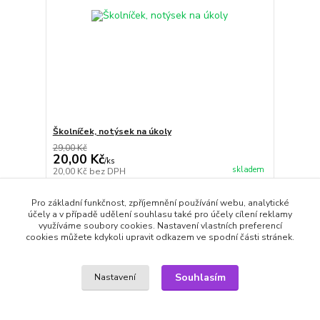
Školníček, notýsek na úkoly
29,00 Kč
20,00 Kč
/
ks
skladem
20,00 Kč
bez DPH
Přidat do košíku
Pro základní funkčnost, zpříjemnění používání webu, analytické
účely a v případě udělení souhlasu také pro účely cílení reklamy
využíváme soubory cookies. Nastavení vlastních preferencí
cookies můžete kdykoli upravit odkazem ve spodní části stránek.
strana
z 1
Souhlasím
Nastavení