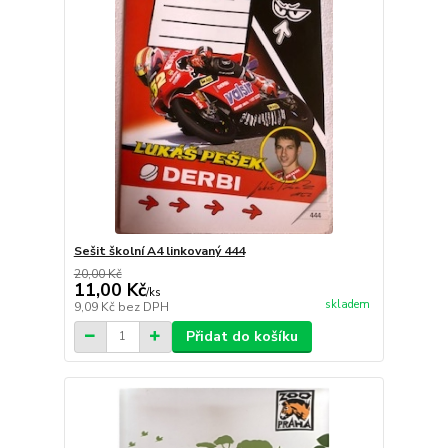
Sešit školní A4 linkovaný 444
20,00 Kč
11,00 Kč
/
ks
skladem
9,09 Kč
bez DPH
Přidat do košíku