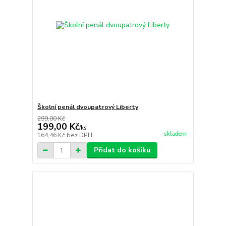
Školní penál dvoupatrový Liberty
299,00 Kč
199,00 Kč
/
ks
skladem
164,46 Kč
bez DPH
Přidat do košíku