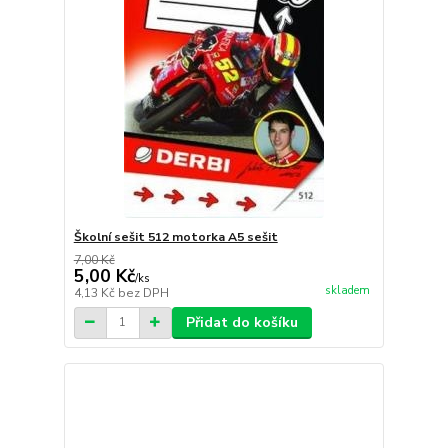
Školní sešit 512 motorka A5 sešit
7,00 Kč
5,00 Kč
/
ks
skladem
4,13 Kč
bez DPH
Přidat do košíku