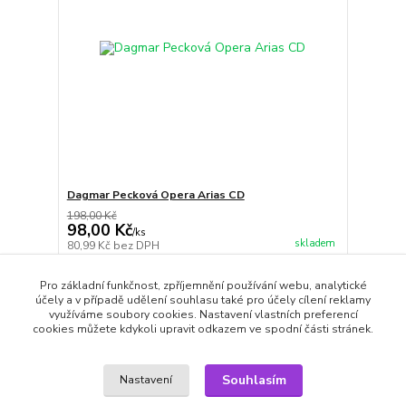
Dagmar Pecková Opera Arias CD
198,00 Kč
98,00 Kč
/
ks
skladem
80,99 Kč
bez DPH
Přidat do košíku
Pro základní funkčnost, zpříjemnění používání webu, analytické
účely a v případě udělení souhlasu také pro účely cílení reklamy
využíváme soubory cookies. Nastavení vlastních preferencí
cookies můžete kdykoli upravit odkazem ve spodní části stránek.
strana
z 1
Souhlasím
Nastavení