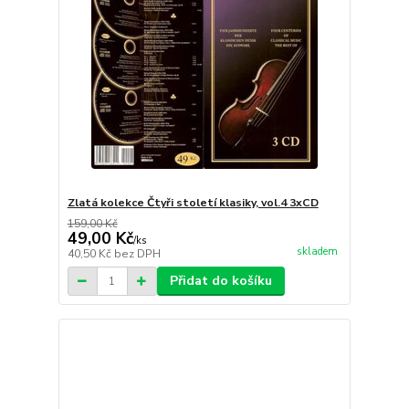
Zlatá kolekce Čtyři století klasiky, vol.4 3xCD
159,00 Kč
49,00 Kč
/
ks
skladem
40,50 Kč
bez DPH
Přidat do košíku