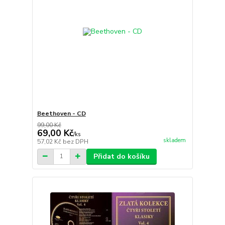
Beethoven - CD
99,00 Kč
69,00 Kč
/
ks
skladem
57,02 Kč
bez DPH
Přidat do košíku