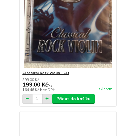
Classical Rock Violin - CD
399,00 Kč
199,00 Kč
/
ks
skladem
164,46 Kč
bez DPH
Přidat do košíku