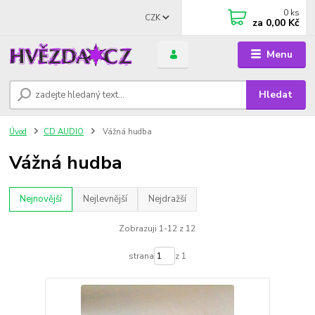
0
ks
CZK
za
0,00 Kč
Menu
Hledat
Úvod
CD AUDIO
Vážná hudba
Vážná hudba
Nejnovější
Nejlevnější
Nejdražší
Zobrazuji 1-12 z 12
strana
z 1