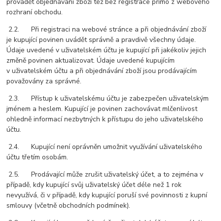
provádět objednávání zboží též bez registrace přímo z webového
rozhraní obchodu.
2.2. Při registraci na webové stránce a při objednávání zboží
je kupující povinen uvádět správně a pravdivě všechny údaje.
Údaje uvedené v uživatelském účtu je kupující při jakékoliv jejich
změně povinen aktualizovat. Údaje uvedené kupujícím
v uživatelském účtu a při objednávání zboží jsou prodávajícím
považovány za správné.
2.3. Přístup k uživatelskému účtu je zabezpečen uživatelským
jménem a heslem. Kupující je povinen zachovávat mlčenlivost
ohledně informací nezbytných k přístupu do jeho uživatelského
účtu.
2.4. Kupující není oprávněn umožnit využívání uživatelského
účtu třetím osobám.
2.5. Prodávající může zrušit uživatelský účet, a to zejména v
případě, kdy kupující svůj uživatelský účet déle než 1 rok
nevyužívá, či v případě, kdy kupující poruší své povinnosti z kupní
smlouvy (včetně obchodních podmínek).