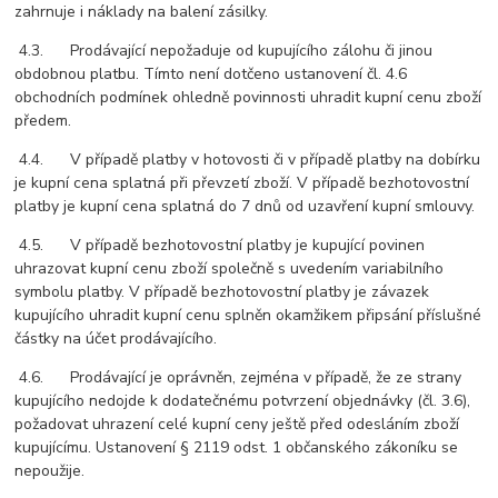
zahrnuje i náklady na balení zásilky.
4.3. Prodávající nepožaduje od kupujícího zálohu či jinou
obdobnou platbu. Tímto není dotčeno ustanovení čl. 4.6
obchodních podmínek ohledně povinnosti uhradit kupní cenu zboží
předem.
4.4. V případě platby v hotovosti či v případě platby na dobírku
je kupní cena splatná při převzetí zboží. V případě bezhotovostní
platby je kupní cena splatná do 7 dnů od uzavření kupní smlouvy.
4.5. V případě bezhotovostní platby je kupující povinen
uhrazovat kupní cenu zboží společně s uvedením variabilního
symbolu platby. V případě bezhotovostní platby je závazek
kupujícího uhradit kupní cenu splněn okamžikem připsání příslušné
částky na účet prodávajícího.
4.6. Prodávající je oprávněn, zejména v případě, že ze strany
kupujícího nedojde k dodatečnému potvrzení objednávky (čl. 3.6),
požadovat uhrazení celé kupní ceny ještě před odesláním zboží
kupujícímu. Ustanovení § 2119 odst. 1 občanského zákoníku se
nepoužije.