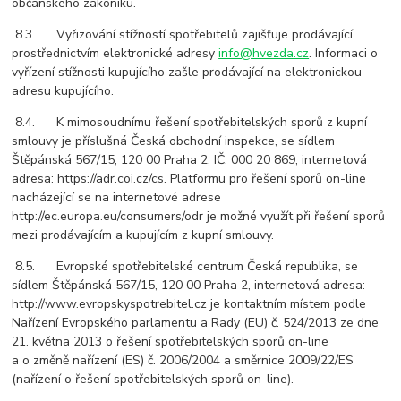
občanského zákoníku.
8.3. Vyřizování stížností spotřebitelů zajišťuje prodávající
prostřednictvím elektronické adresy
info@hvezda.cz
. Informaci o
vyřízení stížnosti kupujícího zašle prodávající na elektronickou
adresu kupujícího.
8.4. K mimosoudnímu řešení spotřebitelských sporů z kupní
smlouvy je příslušná Česká obchodní inspekce, se sídlem
Štěpánská 567/15, 120 00 Praha 2, IČ: 000 20 869, internetová
adresa: https://adr.coi.cz/cs. Platformu pro řešení sporů on-line
nacházející se na internetové adrese
http://ec.europa.eu/consumers/odr je možné využít při řešení sporů
mezi prodávajícím a kupujícím z kupní smlouvy.
8.5. Evropské spotřebitelské centrum Česká republika, se
sídlem Štěpánská 567/15, 120 00 Praha 2, internetová adresa:
http://www.evropskyspotrebitel.cz je kontaktním místem podle
Nařízení Evropského parlamentu a Rady (EU) č. 524/2013 ze dne
21. května 2013 o řešení spotřebitelských sporů on-line
a o změně nařízení (ES) č. 2006/2004 a směrnice 2009/22/ES
(nařízení o řešení spotřebitelských sporů on-line).