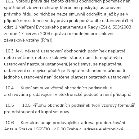
10.2. Volbou práva dle tohoto článku obchodních podmínek není
spotřebitel zbaven ochrany, kterou mu poskytují ustanovení
právního řádu, od nichž se nelze smluvně odchýlit, a jež by se v
případě neexistence volby práva jinak použila dle ustanovení čl. 6
odst. 1 Nařízení Evropského parlamentu a Rady (ES) č. 593/2008
ze dne 17. června 2008 o právu rozhodném pro smluvní
závazkové vztahy (Řím I).
10.3. Je-li některé ustanovení obchodních podmínek neplatné
nebo neúčinné, nebo se takovým stane, namísto neplatných
ustanovení nastoupí ustanovení, jehož smysl se neplatnému
ustanovení co nejvíce přibližuje. Neplatností nebo neúčinností
jednoho ustanovení není dotčena platnost ostatních ustanovení.
10.4. Kupní smlouva včetně obchodních podmínek je
archivována prodávajícím v elektronické podobě a není přístupná.
10.5. 10.5. Přílohu obchodních podmínek tvoří vzorový formulář
pro odstoupení od kupní smlouvy.
10.6. Kontaktní údaje prodávajícího: adresa pro doručování
Antala Staška 1565/30, 140 00 Praha 4, adresa elektronické
pošty info@hvezda.cz, telefon 261 218 146.