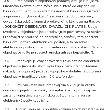
3.5. Před zasláním objednávky prodávajícímu je kupujícímu
umožněno zkontrolovat a měnit údaje, které do objednávky
kupující vložil, a to i s ohledem na možnost kupujícího zjišťovat
a opravovat chyby vzniklé při zadávání dat do objednávky.
Objednávku odešle kupující prodávajícímu kliknutím na tlačítko
„
DOKONČIT OBJEDNÁVKU ZAVAZUJÍCÍ K PLATBĚ
“. Údaje
uvedené v objednávce jsou prodávajícím považovány za správné.
Prodávající neprodleně po obdržení objednávky toto obdržení
kupujícímu potvrdí elektronickou poštou, a to na adresu
elektronické pošty kupujícího uvedenou v uživatelském účtu či v
objednávce (dále jen
„elektronická adresa kupujícího“
).
3.6. Prodávající je vždy oprávněn v závislosti na charakteru
objednávky (množství zboží, výše kupní ceny, předpokládané
náklady na dopravu) požádat kupujícího o dodatečné potvrzení
objednávky (například písemně či telefonicky).
3.7. Smluvní vztah mezi prodávajícím a kupujícím vzniká
doručením přijetí objednávky (akceptací), jež je prodávajícím
zasláno kupujícímu elektronickou poštou, a to na adresu
elektronické pošty kupujícího.
3.8. Kupující souhlasí s použitím komunikačních prostředků na