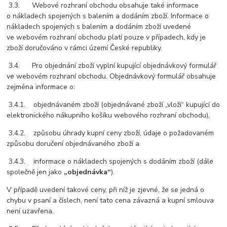
3.3. Webové rozhraní obchodu obsahuje také informace
o nákladech spojených s balením a dodáním zboží. Informace o
nákladech spojených s balením a dodáním zboží uvedené
ve webovém rozhraní obchodu platí pouze v případech, kdy je
zboží doručováno v rámci území České republiky.
3.4. Pro objednání zboží vyplní kupující objednávkový formulář
ve webovém rozhraní obchodu. Objednávkový formulář obsahuje
zejména informace o:
3.4.1. objednávaném zboží (objednávané zboží „vloží“ kupující do
elektronického nákupního košíku webového rozhraní obchodu),
3.4.2. způsobu úhrady kupní ceny zboží, údaje o požadovaném
způsobu doručení objednávaného zboží a
3.4.3. informace o nákladech spojených s dodáním zboží (dále
společně jen jako
„objednávka“
).
V případě uvedení takové ceny, při níž je zjevné, že se jedná o
chybu v psaní a číslech, není tato cena závazná a kupní smlouva
není uzavřena.