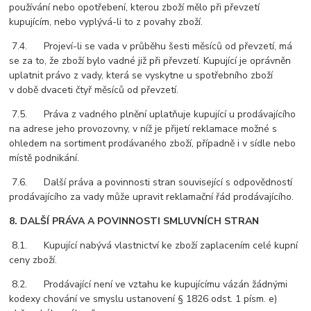
používání nebo opotřebení, kterou zboží mělo při převzetí
kupujícím, nebo vyplývá-li to z povahy zboží.
7.4. Projeví-li se vada v průběhu šesti měsíců od převzetí, má
se za to, že zboží bylo vadné již při převzetí. Kupující je oprávněn
uplatnit právo z vady, která se vyskytne u spotřebního zboží
v době dvaceti čtyř měsíců od převzetí.
7.5. Práva z vadného plnění uplatňuje kupující u prodávajícího
na adrese jeho provozovny, v níž je přijetí reklamace možné s
ohledem na sortiment prodávaného zboží, případně i v sídle nebo
místě podnikání.
7.6. Další práva a povinnosti stran související s odpovědností
prodávajícího za vady může upravit reklamační řád prodávajícího.
8. DALŠÍ PRÁVA A POVINNOSTI SMLUVNÍCH STRAN
8.1. Kupující nabývá vlastnictví ke zboží zaplacením celé kupní
ceny zboží.
8.2. Prodávající není ve vztahu ke kupujícímu vázán žádnými
kodexy chování ve smyslu ustanovení § 1826 odst. 1 písm. e)