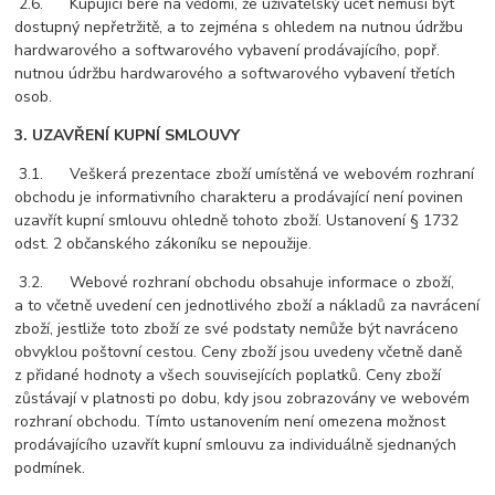
2.6. Kupující bere na vědomí, že uživatelský účet nemusí být
dostupný nepřetržitě, a to zejména s ohledem na nutnou údržbu
hardwarového a softwarového vybavení prodávajícího, popř.
nutnou údržbu hardwarového a softwarového vybavení třetích
osob.
3. UZAVŘENÍ KUPNÍ SMLOUVY
3.1. Veškerá prezentace zboží umístěná ve webovém rozhraní
obchodu je informativního charakteru a prodávající není povinen
uzavřít kupní smlouvu ohledně tohoto zboží. Ustanovení § 1732
odst. 2 občanského zákoníku se nepoužije.
3.2. Webové rozhraní obchodu obsahuje informace o zboží,
a to včetně uvedení cen jednotlivého zboží a nákladů za navrácení
zboží, jestliže toto zboží ze své podstaty nemůže být navráceno
obvyklou poštovní cestou. Ceny zboží jsou uvedeny včetně daně
z přidané hodnoty a všech souvisejících poplatků. Ceny zboží
zůstávají v platnosti po dobu, kdy jsou zobrazovány ve webovém
rozhraní obchodu. Tímto ustanovením není omezena možnost
prodávajícího uzavřít kupní smlouvu za individuálně sjednaných
podmínek.