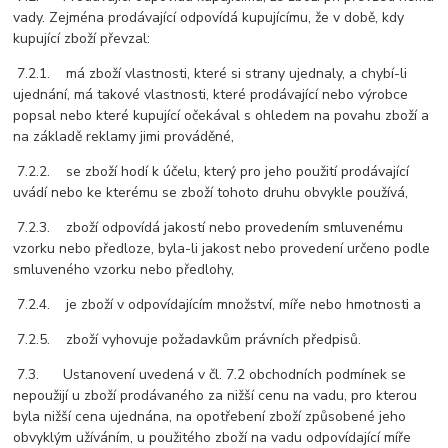
vady. Zejména prodávající odpovídá kupujícímu, že v době, kdy
kupující zboží převzal:
7.2.1. má zboží vlastnosti, které si strany ujednaly, a chybí-li
ujednání, má takové vlastnosti, které prodávající nebo výrobce
popsal nebo které kupující očekával s ohledem na povahu zboží a
na základě reklamy jimi prováděné,
7.2.2. se zboží hodí k účelu, který pro jeho použití prodávající
uvádí nebo ke kterému se zboží tohoto druhu obvykle používá,
7.2.3. zboží odpovídá jakostí nebo provedením smluvenému
vzorku nebo předloze, byla-li jakost nebo provedení určeno podle
smluveného vzorku nebo předlohy,
7.2.4. je zboží v odpovídajícím množství, míře nebo hmotnosti a
7.2.5. zboží vyhovuje požadavkům právních předpisů.
7.3. Ustanovení uvedená v čl. 7.2 obchodních podmínek se
nepoužijí u zboží prodávaného za nižší cenu na vadu, pro kterou
byla nižší cena ujednána, na opotřebení zboží způsobené jeho
obvyklým užíváním, u použitého zboží na vadu odpovídající míře