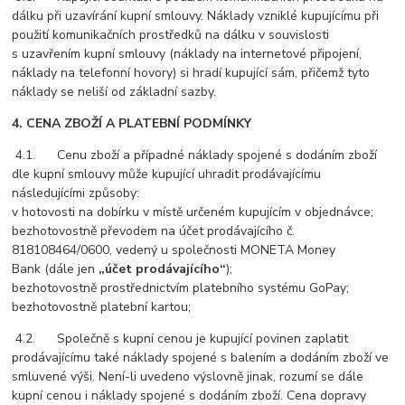
dálku při uzavírání kupní smlouvy. Náklady vzniklé kupujícímu při
použití komunikačních prostředků na dálku v souvislosti
s uzavřením kupní smlouvy (náklady na internetové připojení,
náklady na telefonní hovory) si hradí kupující sám, přičemž tyto
náklady se neliší od základní sazby.
4. CENA ZBOŽÍ A PLATEBNÍ PODMÍNKY
4.1. Cenu zboží a případné náklady spojené s dodáním zboží
dle kupní smlouvy může kupující uhradit prodávajícímu
následujícími způsoby:
v hotovosti na dobírku v místě určeném kupujícím v objednávce;
bezhotovostně převodem na účet prodávajícího č.
818108464/0600, vedený u společnosti MONETA Money
Bank (dále jen
„účet prodávajícího“
);
bezhotovostně prostřednictvím platebního systému GoPay;
bezhotovostně platební kartou;
4.2. Společně s kupní cenou je kupující povinen zaplatit
prodávajícímu také náklady spojené s balením a dodáním zboží ve
smluvené výši. Není-li uvedeno výslovně jinak, rozumí se dále
kupní cenou i náklady spojené s dodáním zboží. Cena dopravy