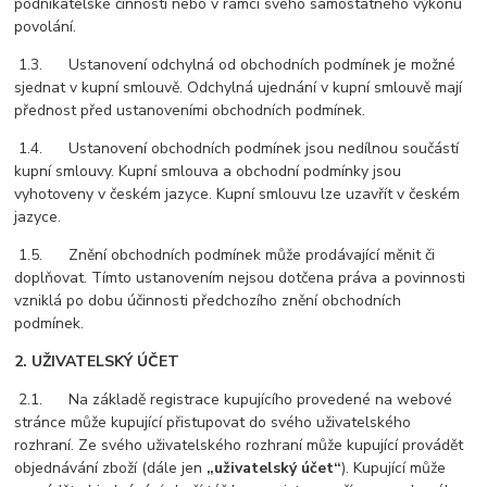
podnikatelské činnosti nebo v rámci svého samostatného výkonu
povolání.
1.3. Ustanovení odchylná od obchodních podmínek je možné
sjednat v kupní smlouvě. Odchylná ujednání v kupní smlouvě mají
přednost před ustanoveními obchodních podmínek.
1.4. Ustanovení obchodních podmínek jsou nedílnou součástí
kupní smlouvy. Kupní smlouva a obchodní podmínky jsou
vyhotoveny v českém jazyce. Kupní smlouvu lze uzavřít v českém
jazyce.
1.5. Znění obchodních podmínek může prodávající měnit či
doplňovat. Tímto ustanovením nejsou dotčena práva a povinnosti
vzniklá po dobu účinnosti předchozího znění obchodních
podmínek.
2. UŽIVATELSKÝ ÚČET
2.1. Na základě registrace kupujícího provedené na webové
stránce může kupující přistupovat do svého uživatelského
rozhraní. Ze svého uživatelského rozhraní může kupující provádět
objednávání zboží (dále jen
„uživatelský účet“
). Kupující může