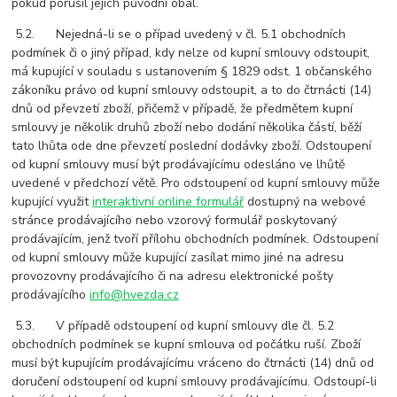
pokud porušil jejich původní obal.
5.2. Nejedná-li se o případ uvedený v čl. 5.1 obchodních
podmínek či o jiný případ, kdy nelze od kupní smlouvy odstoupit,
má kupující v souladu s ustanovením § 1829 odst. 1 občanského
zákoníku právo od kupní smlouvy odstoupit, a to do čtrnácti (14)
dnů od převzetí zboží, přičemž v případě, že předmětem kupní
smlouvy je několik druhů zboží nebo dodání několika částí, běží
tato lhůta ode dne převzetí poslední dodávky zboží. Odstoupení
od kupní smlouvy musí být prodávajícímu odesláno ve lhůtě
uvedené v předchozí větě. Pro odstoupení od kupní smlouvy může
kupující využit
interaktivní online formulář
dostupný na webové
stránce prodávajícího nebo vzorový formulář poskytovaný
prodávajícím, jenž tvoří přílohu obchodních podmínek. Odstoupení
od kupní smlouvy může kupující zasílat mimo jiné na adresu
provozovny prodávajícího či na adresu elektronické pošty
prodávajícího
info@hvezda.cz
5.3. V případě odstoupení od kupní smlouvy dle čl. 5.2
obchodních podmínek se kupní smlouva od počátku ruší. Zboží
musí být kupujícím prodávajícímu vráceno do čtrnácti (14) dnů od
doručení odstoupení od kupní smlouvy prodávajícímu. Odstoupí-li