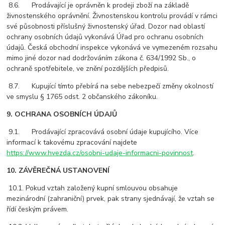
8.6. Prodávající je oprávněn k prodeji zboží na základě
živnostenského oprávnění. Živnostenskou kontrolu provádí v rámci
své působnosti příslušný živnostenský úřad. Dozor nad oblastí
ochrany osobních údajů vykonává Úřad pro ochranu osobních
údajů. Česká obchodní inspekce vykonává ve vymezeném rozsahu
mimo jiné dozor nad dodržováním zákona č. 634/1992 Sb., o
ochraně spotřebitele, ve znění pozdějších předpisů.
8.7. Kupující tímto přebírá na sebe nebezpečí změny okolností
ve smyslu § 1765 odst. 2 občanského zákoníku.
9. OCHRANA OSOBNÍCH ÚDAJŮ
9.1. Prodávající zpracovává osobní údaje kupujícího. Více
informací k takovému zpracování najdete
https://www.hvezda.cz/osobni-udaje-informacni-povinnost
.
10. ZÁVĚREČNÁ USTANOVENÍ
10.1. Pokud vztah založený kupní smlouvou obsahuje
mezinárodní (zahraniční) prvek, pak strany sjednávají, že vztah se
řídí českým právem.