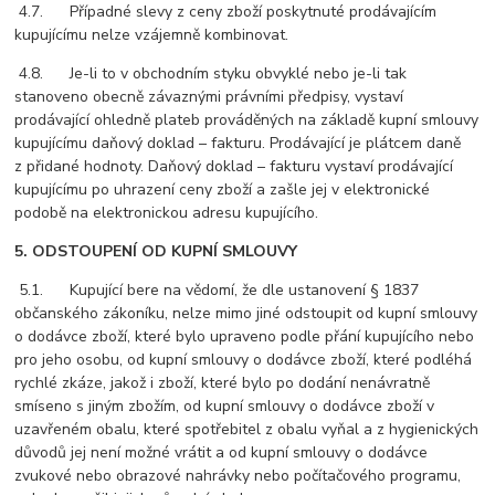
4.7. Případné slevy z ceny zboží poskytnuté prodávajícím
kupujícímu nelze vzájemně kombinovat.
4.8. Je-li to v obchodním styku obvyklé nebo je-li tak
stanoveno obecně závaznými právními předpisy, vystaví
prodávající ohledně plateb prováděných na základě kupní smlouvy
kupujícímu daňový doklad – fakturu. Prodávající je plátcem daně
z přidané hodnoty. Daňový doklad – fakturu vystaví prodávající
kupujícímu po uhrazení ceny zboží a zašle jej v elektronické
podobě na elektronickou adresu kupujícího.
5. ODSTOUPENÍ OD KUPNÍ SMLOUVY
5.1. Kupující bere na vědomí, že dle ustanovení § 1837
občanského zákoníku, nelze mimo jiné odstoupit od kupní smlouvy
o dodávce zboží, které bylo upraveno podle přání kupujícího nebo
pro jeho osobu, od kupní smlouvy o dodávce zboží, které podléhá
rychlé zkáze, jakož i zboží, které bylo po dodání nenávratně
smíseno s jiným zbožím, od kupní smlouvy o dodávce zboží v
uzavřeném obalu, které spotřebitel z obalu vyňal a z hygienických
důvodů jej není možné vrátit a od kupní smlouvy o dodávce
zvukové nebo obrazové nahrávky nebo počítačového programu,