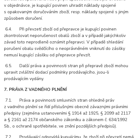
v objednávce, je kupující povinen uhradit náklady spojené
s opakovaným doručováním zboží, resp. náklady spojené s jiným
způsobem doručení.
6.4. Při převzetí zboží od přepravce je kupující povinen
zkontrolovat neporušenost obalů zboží a v případě jakýchkoliv
závad toto neprodleně oznámit přepravci. V případě shledání
porušení obalu svědčícího o neoprávněném vniknutí do zásilky
nemusí kupující zásilku od přepravce převzít.
6.5. Další práva a povinnosti stran při přepravě zboží mohou
upravit zvláštní dodací podmínky prodávajícího, jsou-li
prodávajícím vydány.
7. PRÁVA Z VADNÉHO PLNĚNÍ
7.1. Práva a povinnosti smluvních stran ohledně práv
z vadného plnění se řídí příslušnými obecně závaznými právními
předpisy (zejména ustanoveními § 1914 až 1925, § 2099 až 2117
a § 2161 až 2174 občanského zákoníku a zákonem č. 634/1992
Sb., o ochraně spotřebitele, ve znění pozdějších předpisů).
7.2. Prodávající odpovídá kupujícímu, že zboží při převzetí nemá