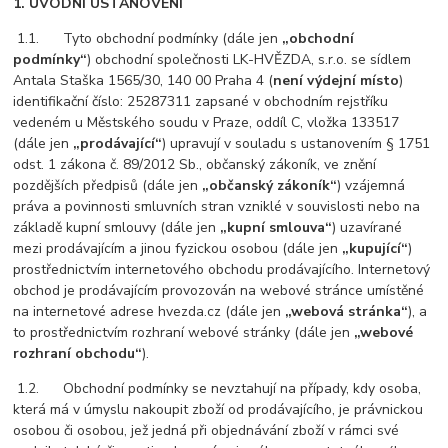
1. ÚVODNÍ USTANOVENÍ
1.1. Tyto obchodní podmínky (dále jen
„obchodní
podmínky“
) obchodní společnosti LK-HVĚZDA, s.r.o. se sídlem
Antala Staška 1565/30, 140 00 Praha 4 (
není výdejní místo
)
identifikační číslo: 25287311 zapsané v obchodním rejstříku
vedeném u Městského soudu v Praze, oddíl C, vložka 133517
(dále jen
„prodávající“
) upravují v souladu s ustanovením § 1751
odst. 1 zákona č. 89/2012 Sb., občanský zákoník, ve znění
pozdějších předpisů (dále jen
„občanský zákoník“
) vzájemná
práva a povinnosti smluvních stran vzniklé v souvislosti nebo na
základě kupní smlouvy (dále jen
„kupní smlouva“
) uzavírané
mezi prodávajícím a jinou fyzickou osobou (dále jen
„kupující“
)
prostřednictvím internetového obchodu prodávajícího. Internetový
obchod je prodávajícím provozován na webové stránce umístěné
na internetové adrese hvezda.cz (dále jen
„webová stránka“
), a
to prostřednictvím rozhraní webové stránky (dále jen
„webové
rozhraní obchodu“
).
1.2. Obchodní podmínky se nevztahují na případy, kdy osoba,
která má v úmyslu nakoupit zboží od prodávajícího, je právnickou
osobou či osobou, jež jedná při objednávání zboží v rámci své