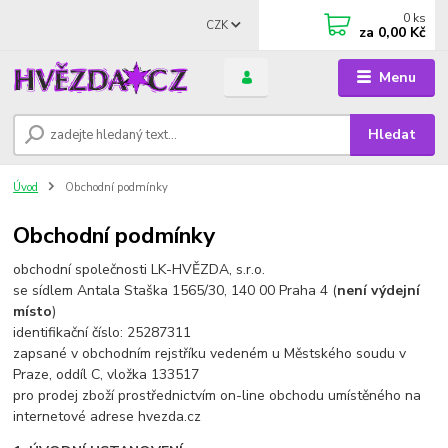
0
ks
CZK
za
0,00 Kč
Menu
Hledat
Úvod
Obchodní podmínky
Obchodní podmínky
obchodní společnosti LK-HVĚZDA, s.r.o.
se sídlem Antala Staška 1565/30, 140 00 Praha 4 (
není výdejní
místo
)
identifikační číslo: 25287311
zapsané v obchodním rejstříku vedeném u Městského soudu v
Praze, oddíl C, vložka 133517
pro prodej zboží prostřednictvím on-line obchodu umístěného na
internetové adrese hvezda.cz