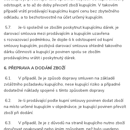
odstoupit, a to až do doby převzetí zboží kupujícím. V takovém
případě vrátí prodávající kupujícímu kupní cenu bez zbytečného
odkladu, a to bezhotovostně na účet určený kupujícím.
5.7. Je-li společně se zbožím poskytnut kupujícímu dárek, je
darovací smlouva mezi prodávajícím a kupujícím uzavřena
s rozvazovací podmínkou, že dojde-li k odstoupení od kupní
smlouvy kupujícím, pozbývá darovací smlouva ohledně takového
dárku účinnosti a kupující je povinen spolu se zbožím
prodávajícímu vrátit i poskytnutý dárek.
6. PŘEPRAVA A DODÁNÍ ZBOŽÍ
6.1. V případě, že je způsob dopravy smluven na základě
zvláštního požadavku kupujícího, nese kupující riziko a případné
dodatečné náklady spojené s tímto způsobem dopravy.
6.2. Je-li prodávající podle kupní smlouvy povinen dodat zboží
na místo určené kupujícím v objednávce, je kupující povinen převzít
zboží při dodání.
6.3. V případě, že je z důvodů na straně kupujícího nutno zboží
doručovat opakovaně nebo jiným způsobem, než bylo uvedeno