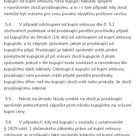
kupující od kupní smlouvy, nese kupující náklady spojené
s navrácením zboží prodávajícímu, a to i v tom případě, kdy zboží
nemůže být vráceno pro svou povahu obvyklou poštovní cestou.
5.4. V případě odstoupení od kupní smlouvy dle čl. 5.2
obchodních podmínek vrátí prodávající peněžní prostředky přijaté
od kupujícího do čtrnácti (14) dnů od odstoupení od kupní smlouvy
kupujícím, a to stejným způsobem, jakým je prodávající od
kupujícího přijal. Prodávající je taktéž oprávněn vrátit plnění
poskytnuté kupujícím již při vrácení zboží kupujícím či jiným
způsobem, pokud s tím kupující bude souhlasit a nevzniknou tím
kupujícímu další náklady. Odstoupí-li kupující od kupní smlouvy,
prodávající není povinen vrátit přijaté peněžní prostředky
kupujícímu dříve, než mu kupující zboží vrátí nebo prokáže, že zboží
prodávajícímu odeslal.
5.5. Nárok na úhradu škody vzniklé na zboží je prodávající
oprávněn jednostranně započíst proti nároku kupujícího na vrácení
kupní ceny.
5.6. V případech, kdy má kupující v souladu s ustanovením
§ 1829 odst. 1 občanského zákoníku právo od kupní smlouvy
odstoupit, je prodávající také oprávněn kdykoliv od kupní smlouvy