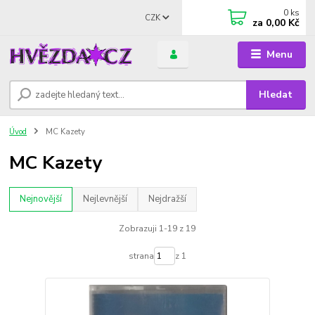
0
ks
CZK
za
0,00 Kč
Menu
Hledat
Úvod
MC Kazety
MC Kazety
Nejnovější
Nejlevnější
Nejdražší
Zobrazuji 1-19 z 19
strana
z 1