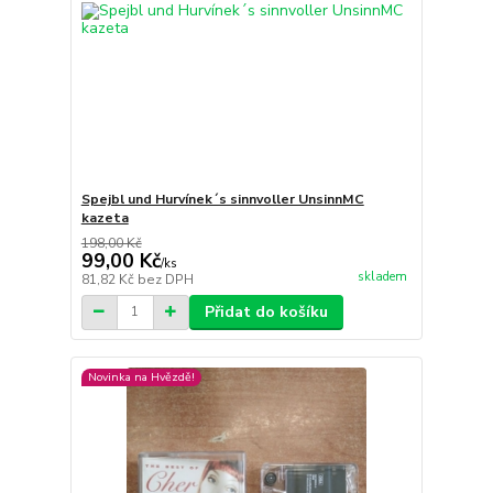
Spejbl und Hurvínek´s sinnvoller UnsinnMC
kazeta
198,00 Kč
99,00 Kč
/
ks
skladem
81,82 Kč
bez DPH
Přidat do košíku
Novinka na Hvězdě!