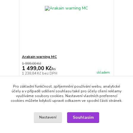
Arakain warning MC
1 999,00 Kč
1 499,00 Kč
/
ks
skladem
1 238,84 Kč
bez DPH
Přidat do košíku
Pro základní funkčnost, zpříjemnění používání webu, analytické
účely a v případě udělení souhlasu také pro účely cílení reklamy
využíváme soubory cookies. Nastavení vlastních preferencí
cookies můžete kdykoli upravit odkazem ve spodní části stránek.
strana
z 1
Souhlasím
Nastavení