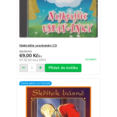
Najkrajšie uspávanky CD
69,00 Kč
69,00 Kč
/
ks
skladem
57,02 Kč
bez DPH
Přidat do košíku
České pecky na Hvězdě