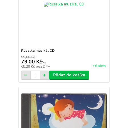
Rusalka muzikál CD
99,00 Kč
79,00 Kč
/
ks
skladem
65,29 Kč
bez DPH
Přidat do košíku