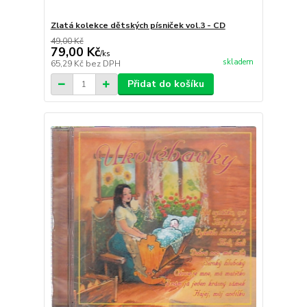
Zlatá kolekce dětských písniček vol.3 - CD
49,00 Kč
79,00 Kč
/
ks
skladem
65,29 Kč
bez DPH
Přidat do košíku