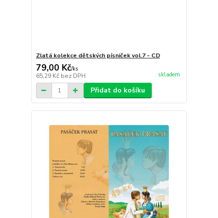
Zlatá kolekce dětských písniček vol.7 - CD
79,00 Kč
/
ks
skladem
65,29 Kč
bez DPH
Přidat do košíku