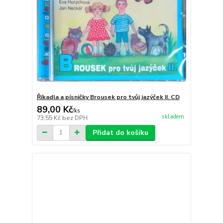
Říkadla a písničky Brousek pro tvůj jazýček II. CD
89,00 Kč
/
ks
skladem
73,55 Kč
bez DPH
Přidat do košíku