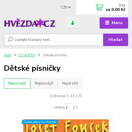
0
ks
CZK
za
0,00 Kč
Menu
Hledat
Úvod
CD AUDIO
Dětské písničky
Dětské písničky
Nejnovější
Nejlevnější
Nejdražší
Zobrazuji 1-23 z 23
strana
z 1
České pecky na Hvězdě