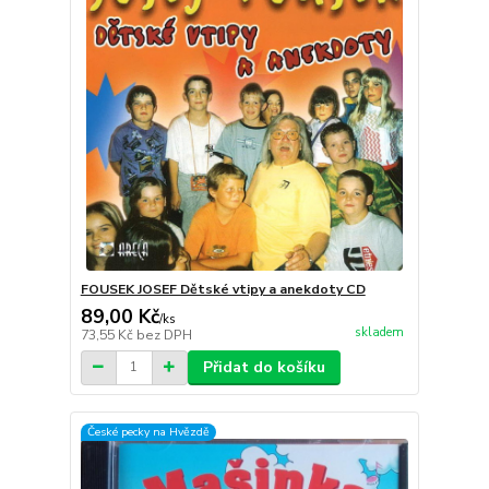
FOUSEK JOSEF Dětské vtipy a anekdoty CD
89,00 Kč
/
ks
skladem
73,55 Kč
bez DPH
Přidat do košíku
České pecky na Hvězdě