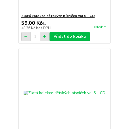
Zlatá kolekce dětských písniček vol.5 - CD
59,00 Kč
/
ks
skladem
48,76 Kč
bez DPH
Přidat do košíku