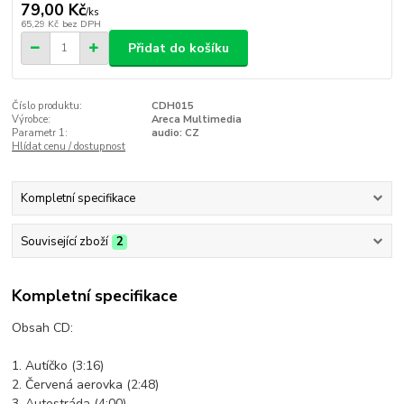
79,00 Kč
/
ks
65,29 Kč
bez DPH
Přidat do košíku
Číslo produktu:
CDH015
Výrobce:
Areca Multimedia
Parametr 1:
audio: CZ
Hlídat cenu / dostupnost
Kompletní specifikace
Související zboží
2
Kompletní specifikace
Obsah CD:
1. Autíčko (3:16)
2. Červená aerovka (2:48)
3. Autostráda (4:00)