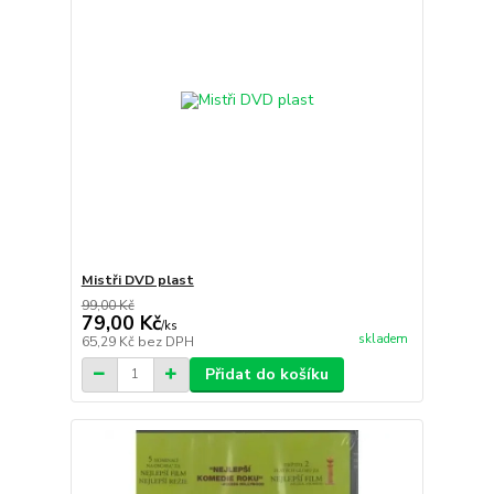
Mistři DVD plast
99,00 Kč
79,00 Kč
/
ks
skladem
65,29 Kč
bez DPH
Přidat do košíku