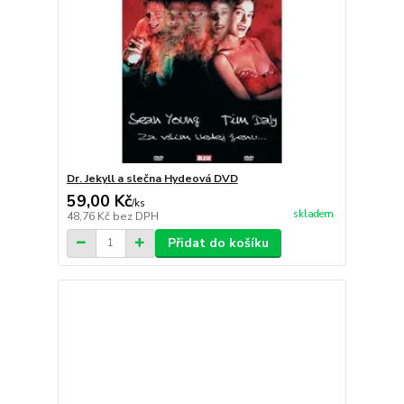
Dr. Jekyll a slečna Hydeová DVD
59,00 Kč
/
ks
skladem
48,76 Kč
bez DPH
Přidat do košíku