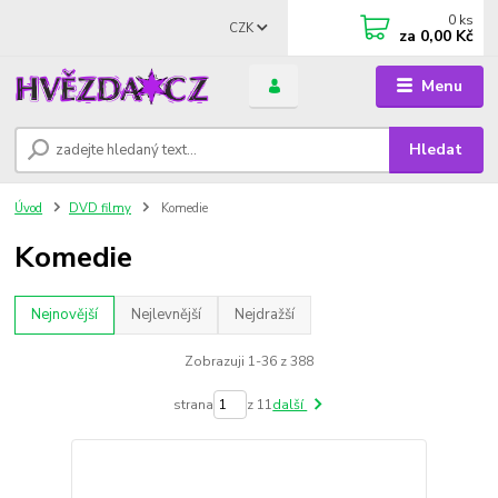
0
ks
CZK
za
0,00 Kč
Menu
Hledat
Úvod
DVD filmy
Komedie
Komedie
Nejnovější
Nejlevnější
Nejdražší
Zobrazuji 1-36 z 388
strana
z 11
další