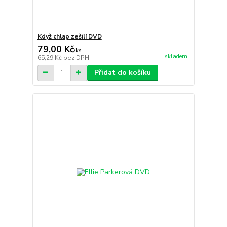
Když chlap zešílí DVD
79,00 Kč
/
ks
skladem
65,29 Kč
bez DPH
Přidat do košíku