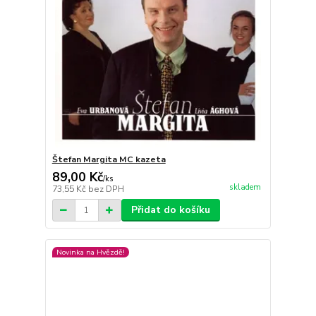
Štefan Margita MC kazeta
89,00 Kč
/
ks
skladem
73,55 Kč
bez DPH
Přidat do košíku
Novinka na Hvězdě!