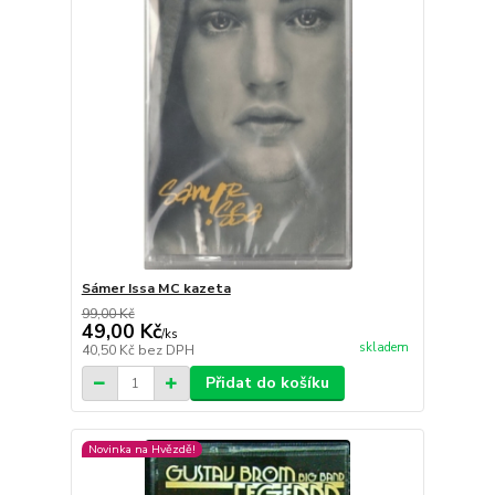
Sámer Issa MC kazeta
99,00 Kč
49,00 Kč
/
ks
skladem
40,50 Kč
bez DPH
Přidat do košíku
Novinka na Hvězdě!