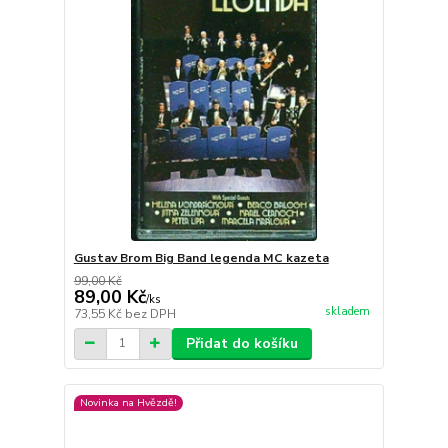
Gustav Brom Big Band legenda MC kazeta
99,00 Kč
89,00 Kč
/
ks
skladem
73,55 Kč
bez DPH
Přidat do košíku
Novinka na Hvězdě!