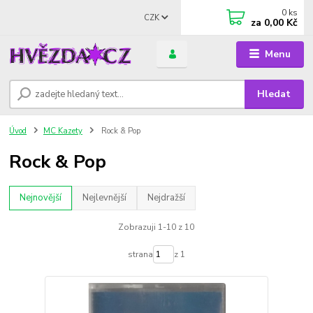
0
ks
CZK
za
0,00 Kč
Menu
Hledat
Úvod
MC Kazety
Rock & Pop
Rock & Pop
Nejnovější
Nejlevnější
Nejdražší
Zobrazuji 1-10 z 10
strana
z 1