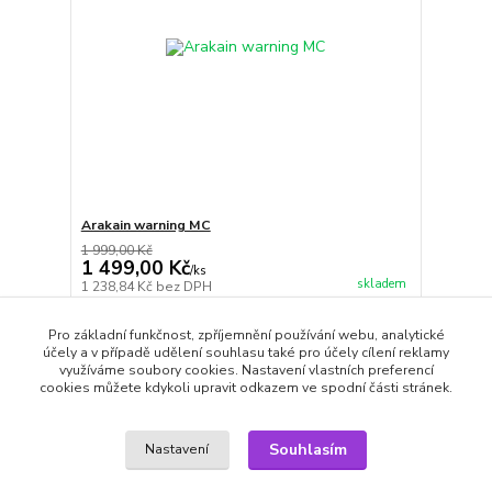
Arakain warning MC
1 999,00 Kč
1 499,00 Kč
/
ks
skladem
1 238,84 Kč
bez DPH
Přidat do košíku
Pro základní funkčnost, zpříjemnění používání webu, analytické
účely a v případě udělení souhlasu také pro účely cílení reklamy
využíváme soubory cookies. Nastavení vlastních preferencí
cookies můžete kdykoli upravit odkazem ve spodní části stránek.
strana
z 1
Souhlasím
Nastavení