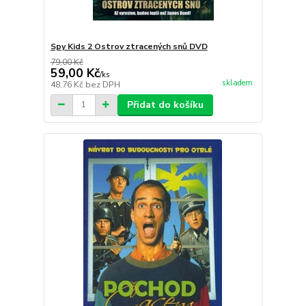
Spy Kids 2 Ostrov ztracených snů DVD
79,00 Kč
59,00 Kč
/
ks
skladem
48,76 Kč
bez DPH
Přidat do košíku