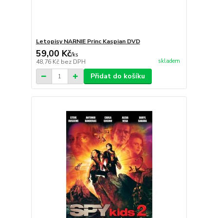
Letopisy NARNIE Princ Kaspian DVD
59,00 Kč
/
ks
skladem
48,76 Kč
bez DPH
Přidat do košíku