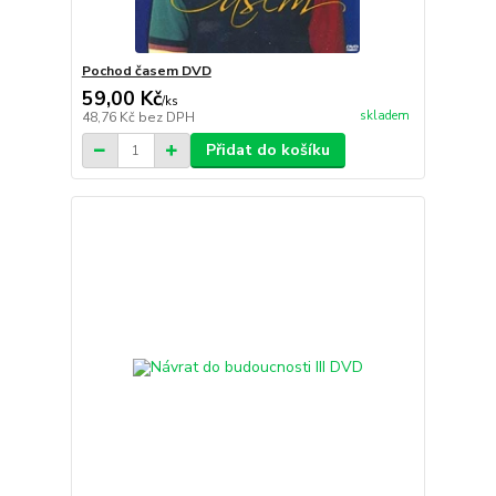
Pochod časem DVD
59,00 Kč
/
ks
skladem
48,76 Kč
bez DPH
Přidat do košíku