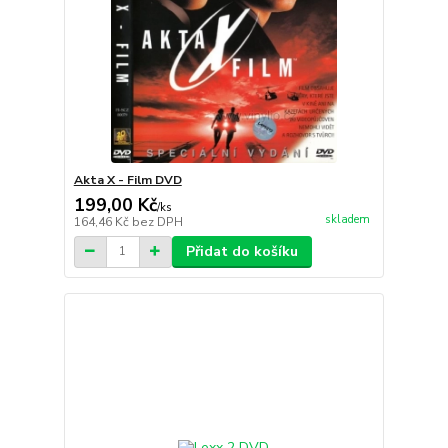
Akta X - Film DVD
199,00 Kč
/
ks
skladem
164,46 Kč
bez DPH
Přidat do košíku