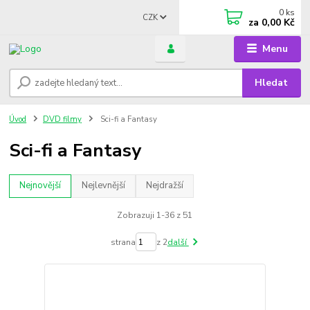
0
ks
CZK
za
0,00 Kč
Menu
Hledat
Úvod
DVD filmy
Sci-fi a Fantasy
Sci-fi a Fantasy
Nejnovější
Nejlevnější
Nejdražší
Zobrazuji 1-36 z 51
strana
z 2
další