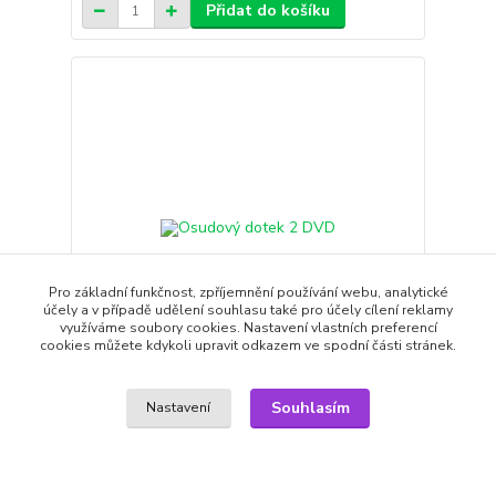
Přidat do košíku
Pro základní funkčnost, zpříjemnění používání webu, analytické
účely a v případě udělení souhlasu také pro účely cílení reklamy
využíváme soubory cookies. Nastavení vlastních preferencí
cookies můžete kdykoli upravit odkazem ve spodní části stránek.
Souhlasím
Nastavení
Osudový dotek 2 DVD
79,00 Kč
49,00 Kč
/
ks
skladem
40,50 Kč
bez DPH