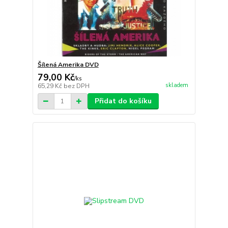
Šílená Amerika DVD
79,00 Kč
/
ks
skladem
65,29 Kč
bez DPH
Přidat do košíku