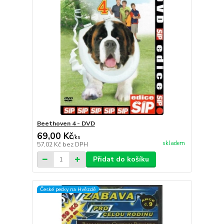
Beethoven 4 - DVD
69,00 Kč
/
ks
skladem
57,02 Kč
bez DPH
Přidat do košíku
České pecky na Hvězdě