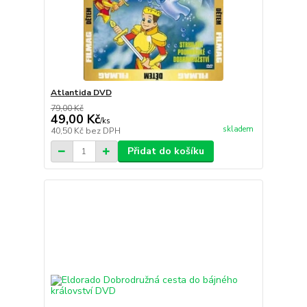
Atlantida DVD
79,00 Kč
49,00 Kč
/
ks
skladem
40,50 Kč
bez DPH
Přidat do košíku