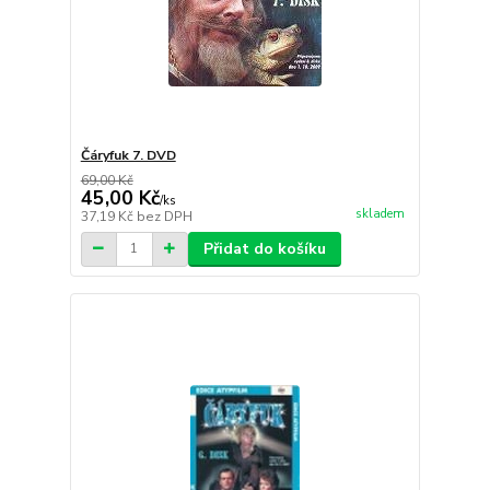
Čáryfuk 7. DVD
69,00 Kč
45,00 Kč
/
ks
skladem
37,19 Kč
bez DPH
Přidat do košíku