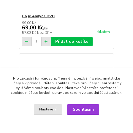
Co je Andy? 1 DVD
99,00 Kč
69,00 Kč
/
ks
skladem
57,02 Kč
bez DPH
Přidat do košíku
Pro základní funkčnost, zpříjemnění používání webu, analytické
účely a v případě udělení souhlasu také pro účely cílení reklamy
využíváme soubory cookies. Nastavení vlastních preferencí
cookies můžete kdykoli upravit odkazem ve spodní části stránek.
Souhlasím
Nastavení