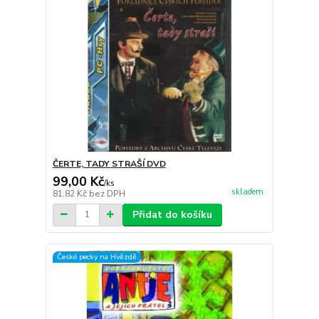
ČERTE, TADY STRAŠÍ DVD
99,00 Kč
/
ks
skladem
81,82 Kč
bez DPH
Přidat do košíku
České pecky na Hvězdě