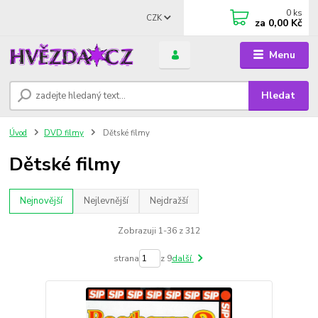
0
ks
CZK
za
0,00 Kč
Menu
Hledat
Úvod
DVD filmy
Dětské filmy
Dětské filmy
Nejnovější
Nejlevnější
Nejdražší
Zobrazuji 1-36 z 312
strana
z 9
další