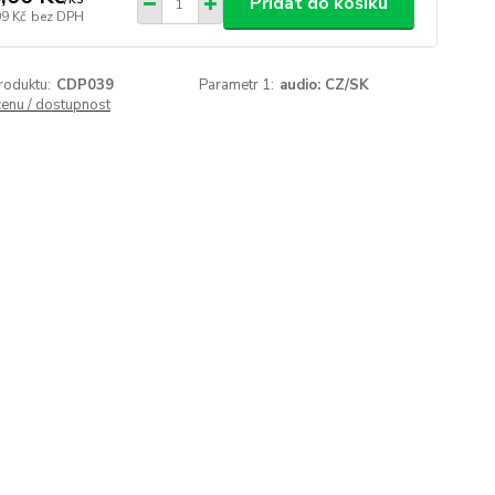
Přidat do košíku
99 Kč
bez DPH
roduktu:
CDP039
Parametr 1:
audio: CZ/SK
cenu / dostupnost