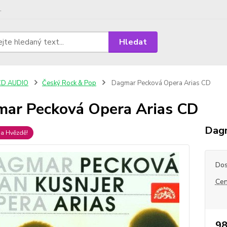
.
Hledat
CD AUDIO
Český Rock & Pop
Dagmar Pecková Opera Arias CD
ar Pecková Opera Arias CD
Dag
a Hvězdě!
Dos
Cen
98