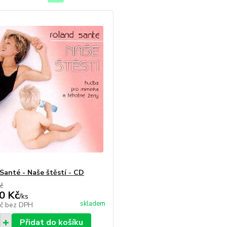
Santé - Naše štěstí - CD
č
0 Kč
/
ks
skladem
Kč
bez DPH
Přidat do košíku