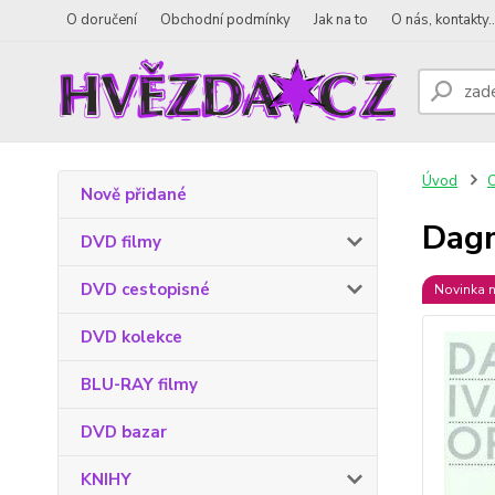
O doručení
Obchodní podmínky
Jak na to
O nás, kontakty..
Úvod
Nově přidané
Dagm
DVD filmy
DVD cestopisné
Novinka n
DVD kolekce
BLU-RAY filmy
DVD bazar
KNIHY