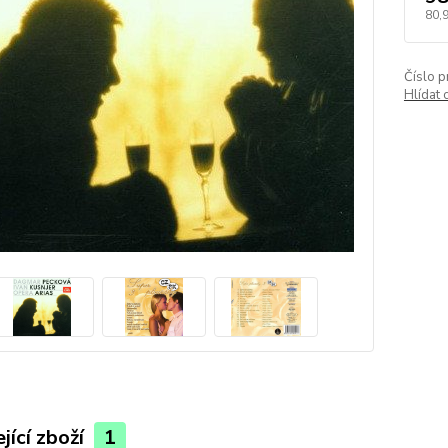
80,
Číslo p
Hlídat 
jící zboží
1