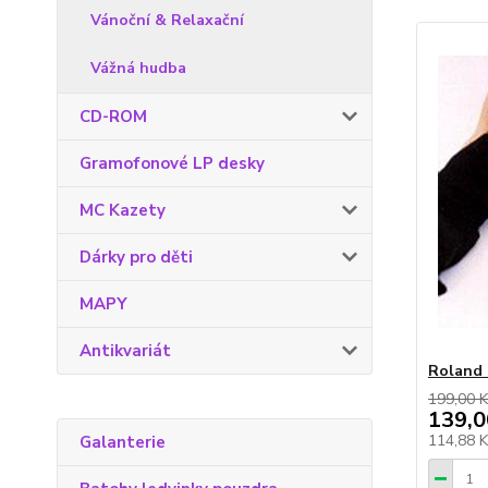
Vánoční & Relaxační
Vážná hudba
CD-ROM
Gramofonové LP desky
MC Kazety
Dárky pro děti
MAPY
Antikvariát
Roland 
199,00 K
139,0
114,88 
Galanterie