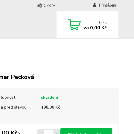
Přihlášení
CZK
0
ks
za
0,00 Kč
mar Pecková
tupnost
skladem
a před slevou
198,00 Kč
,00 Kč
/
ks