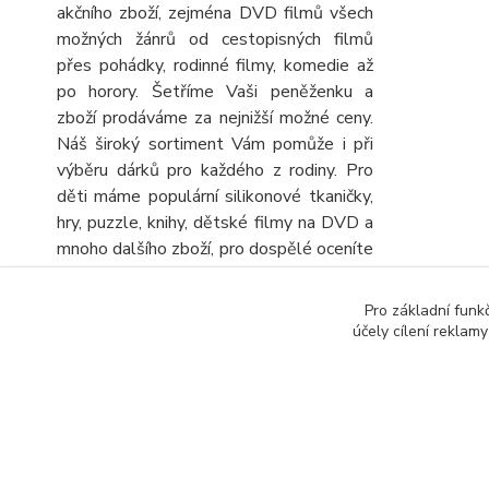
akčního zboží, zejména DVD filmů všech
možných žánrů od cestopisných filmů
přes pohádky, rodinné filmy, komedie až
po horory. Šetříme Vaši peněženku a
zboží prodáváme za nejnižší možné ceny.
Náš široký sortiment Vám pomůže i při
výběru dárků pro každého z rodiny. Pro
děti máme populární silikonové tkaničky,
hry, puzzle, knihy, dětské filmy na DVD a
mnoho dalšího zboží, pro dospělé oceníte
velký výběr knih, DVD filmů, turistických
map a automap a seniory potěšíme
Pro základní funk
obrovskou nabídkou různých křížovek a
účely cílení reklam
sudoku. Stálou nabídku CD, DVD a knih
rozšiřujeme o další zboží, kterým
výhodně doplníte objednávku.