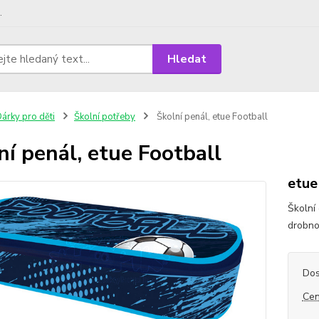
.
Hledat
árky pro děti
Školní potřeby
Školní penál, etue Football
ní penál, etue Football
etue
Školní
drobno
Dos
Cen