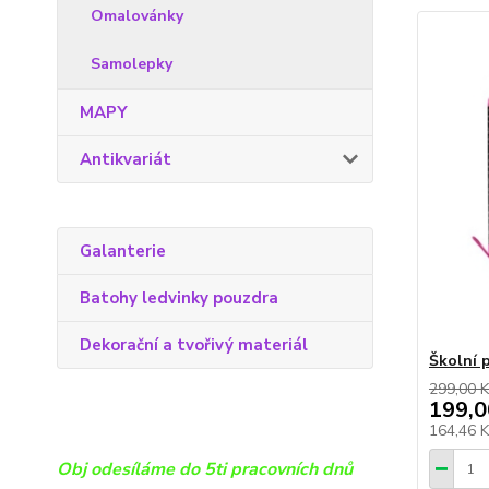
Omalovánky
Samolepky
MAPY
Antikvariát
Galanterie
Batohy ledvinky pouzdra
Dekorační a tvořivý materiál
Školní 
299,00 K
199,0
164,46 
Obj odesíláme do 5ti pracovních dnů