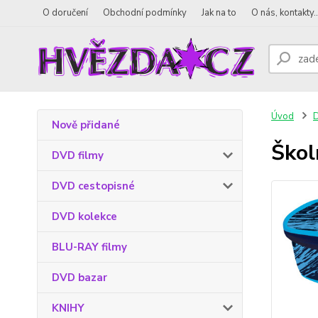
O doručení
Obchodní podmínky
Jak na to
O nás, kontakty..
Úvod
D
Nově přidané
Škol
DVD filmy
DVD cestopisné
DVD kolekce
BLU-RAY filmy
DVD bazar
KNIHY