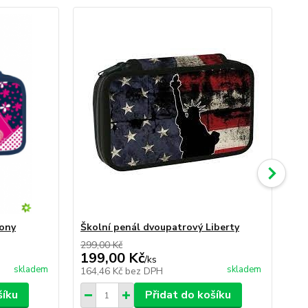
Pony
Školní penál dvoupatrový Liberty
Šk
299,00 Kč
199
199,00 Kč
12
/
ks
skladem
skladem
164,46 Kč
bez DPH
10
šíku
Přidat do košíku