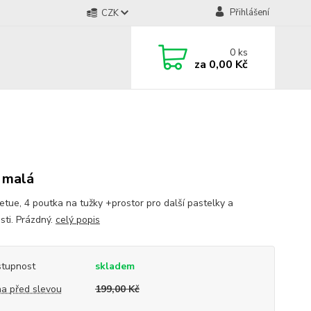
Přihlášení
CZK
0
ks
za
0,00 Kč
 malá
 etue, 4 poutka na tužky +prostor pro další pastelky a
sti. Prázdný.
celý popis
tupnost
skladem
a před slevou
199,00 Kč