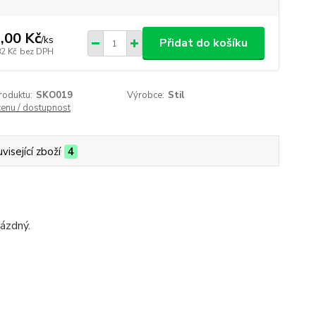
,00 Kč
/
ks
Přidat do košíku
82 Kč
bez DPH
roduktu:
SKO019
Výrobce:
Stil
cenu / dostupnost
visející zboží
4
rázdný.