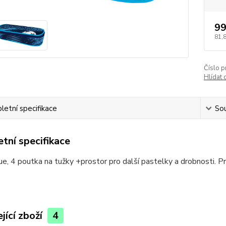
99
81,
Číslo p
Hlídat 
etní specifikace
Sou
tní specifikace
ue, 4 poutka na tužky +prostor pro další pastelky a drobnosti. P
jící zboží
4