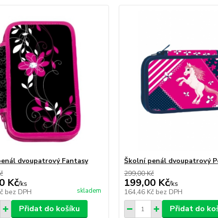
penál dvoupatrový Fantasy
Školní penál dvoupatrový 
č
299,00 Kč
0 Kč
199,00 Kč
/
ks
/
ks
skladem
Kč
bez DPH
164,46 Kč
bez DPH
Přidat do košíku
Přidat do ko