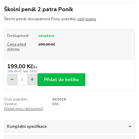
Školní penál 2 patra Poník
Školní penál dvoupatrový Pony, prázdný.
celý popis
Dostupnost
skladem
Cena před
299,00 Kč
slevou
199,00 Kč
/
ks
164,46 Kč
bez DPH
Přidat do košíku
Číslo produktu:
SKO016
Výrobce:
Stil
Hlídat cenu / dostupnost
Kompletní specifikace