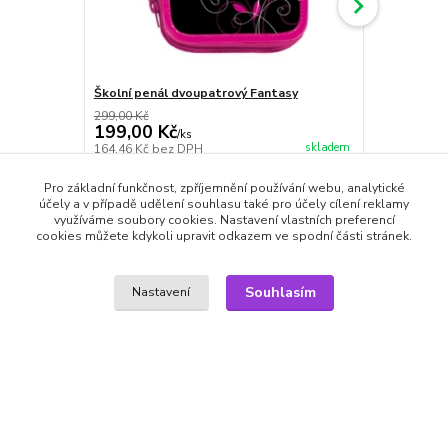
Školní penál dvoupatrový Fantasy
Školní pená
299,00 Kč
299,00 Kč
199,00 Kč
199,00 K
/
ks
skladem
164,46 Kč
bez DPH
164,46 Kč
be
Přidat do košíku
Pro základní funkčnost, zpříjemnění používání webu, analytické
účely a v případě udělení souhlasu také pro účely cílení reklamy
využíváme soubory cookies. Nastavení vlastních preferencí
cookies můžete kdykoli upravit odkazem ve spodní části stránek.
Souhlasím
Nastavení
Zboží zařazeno v kategoriích
Dárky pro děti
Školní potřeby