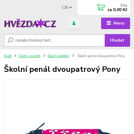
0
ks
CZK
za
0,00 Kč
Menu
Hledat
Úvod
Dárky pro děti
Školní potřeby
Školní penál dvoupatrový Pony
Školní penál dvoupatrový Pony