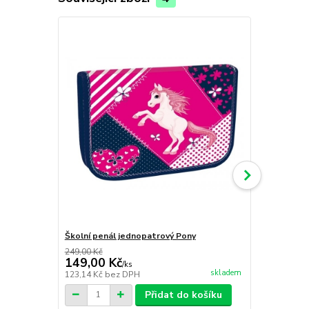
Školní penál jednopatrový Pony
Školní sešit
249,00 Kč
7,00 Kč
149,00 Kč
5,00 Kč
/
ks
/
k
skladem
123,14 Kč
bez DPH
4,13 Kč
bez 
Přidat do košíku