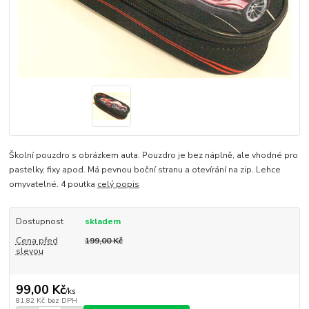
Školní pouzdro s obrázkem auta. Pouzdro je bez náplně, ale vhodné pro
pastelky, fixy apod. Má pevnou boční stranu a otevírání na zip. Lehce
omyvatelné. 4 poutka
celý popis
Dostupnost
skladem
Cena před
199,00 Kč
slevou
99,00 Kč
/
ks
81,82 Kč
bez DPH