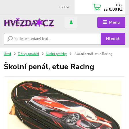
0
ks
CZK
za
0,00 Kč
Menu
Hledat
Úvod
Dárky pro děti
Školní potřeby
Školní penál, etue Racing
Školní penál, etue Racing