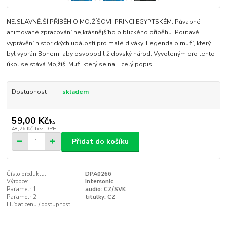
NEJSLAVNĚJŠÍ PŘÍBĚH O MOJŽÍŠOVI, PRINCI EGYPTSKÉM. Půvabné
animované zpracování nejkrásnějšího biblického příběhu. Poutavé
vyprávění historických událostí pro malé diváky. Legenda o muží, který
byl vybrán Bohem, aby osvobodil židovský národ. Vyvoleným pro tento
úkol se stává Mojžíš. Muž, který se na...
celý popis
Dostupnost
skladem
59,00 Kč
/
ks
48,76 Kč
bez DPH
Přidat do košíku
Číslo produktu:
DPA0266
Výrobce:
Intersonic
Parametr 1:
audio: CZ/SVK
Parametr 2:
titulky: CZ
Hlídat cenu / dostupnost