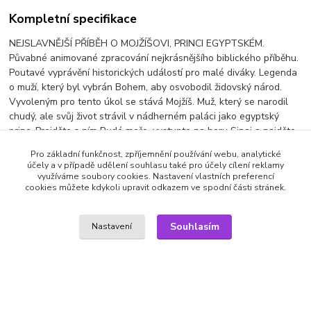
Kompletní specifikace
NEJSLAVNĚJŠÍ PŘÍBĚH O MOJŽÍŠOVI, PRINCI EGYPTSKÉM.
Půvabné animované zpracování nejkrásnějšího biblického příběhu.
Poutavé vyprávění historických událostí pro malé diváky. Legenda
o muží, který byl vybrán Bohem, aby osvobodil židovský národ.
Vyvoleným pro tento úkol se stává Mojžíš. Muž, který se narodil
chudý, ale svůj život strávil v nádherném paláci jako egyptský
princ. Projděte s ním Rudé moře, vystupte na horu Sinaj a najděte
pro lid novou zaslíbenou zemi... Slavný příběh, který patří ke
Pro základní funkčnost, zpříjemnění používání webu, analytické
všeobecným znalostem kulturní historie.
účely a v případě udělení souhlasu také pro účely cílení reklamy
využíváme soubory cookies. Nastavení vlastních preferencí
Výrobce: Intersonic | titulky: CZ | audio: CZ/SVK
cookies můžete kdykoli upravit odkazem ve spodní části stránek.
Souhlasím
Nastavení
Zboží zařazeno v kategoriích
DVD filmy
Dětské filmy