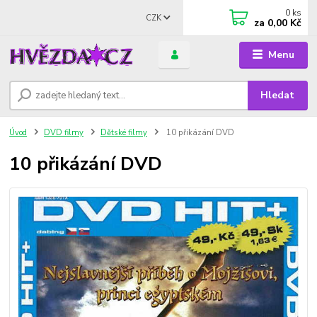
0
ks
CZK
za
0,00 Kč
Menu
Hledat
Úvod
DVD filmy
Dětské filmy
10 přikázání DVD
10 přikázání DVD