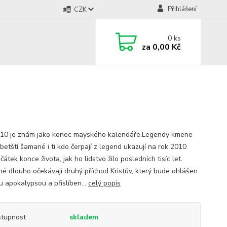
Přihlášení
CZK
0
ks
za
0,00 Kč
10 je znám jako konec mayského kalendáře.Legendy kmene
ibetští šamané i ti kdo čerpají z legend ukazují na rok 2010
čátek konce života, jak ho lidstvo žilo posledních tisíc let.
né dlouho očekávají druhý příchod Kristův, který bude ohlášen
u apokalypsou a přislíben...
celý popis
tupnost
skladem