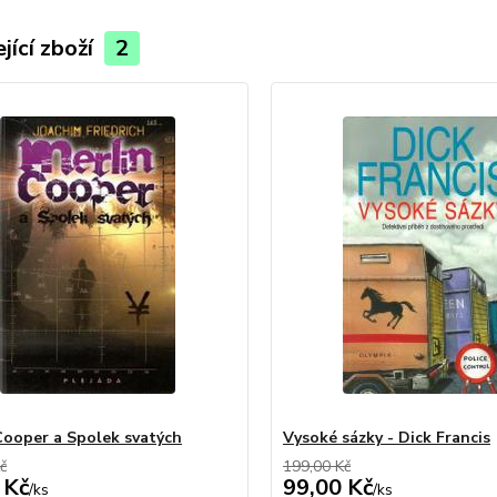
jící zboží
2
Cooper a Spolek svatých
Vysoké sázky - Dick Francis
č
199,00 Kč
 Kč
99,00 Kč
/
ks
/
ks