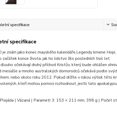
etní specifikace
Sou
tní specifikace
je znám jako konec mayského kalendáře.Legendy kmene Hopi, tibe
 začátek konce života, jak ho lidstvo žilo posledních tisíc let.
dlouho očekávají druhý příchod Kristův, který bude ohlášen ohniv
od mesiáše a mnoho australských domorodců očekává podle svých
ěhem, nebo okolo roku 2012. Pokud držíte v rukou výtisk této knih
olených, kteří mohou pomoci rozhodnout, jestli tato apokalyps
Plejáda | Vázaná | Parametr 3: 153 × 211 mm, 398 g | Počet st