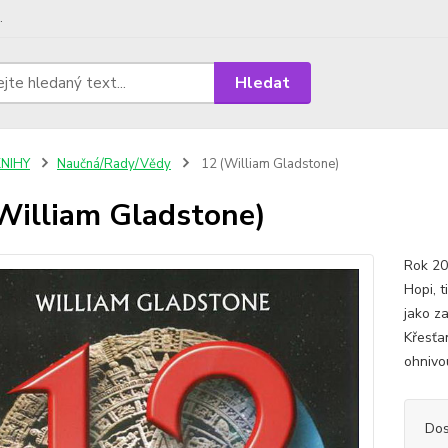
.
Hledat
KNIHY
Naučná/Rady/Vědy
12 (William Gladstone)
William Gladstone)
Rok 20
Hopi, t
jako za
Křesťa
ohnivo
Dos