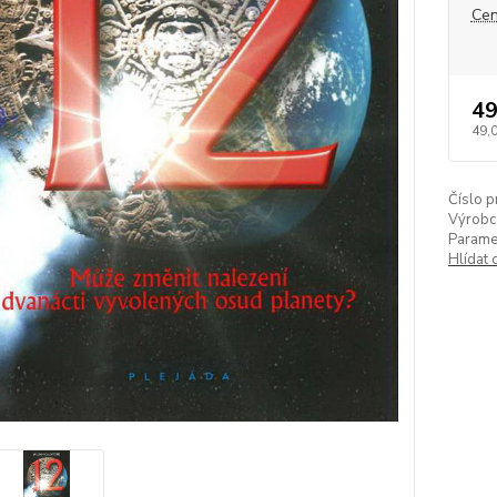
Cen
49
49,
Číslo p
Výrobc
Paramet
Hlídat 