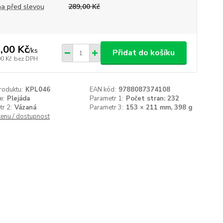
a před slevou
289,00 Kč
,00 Kč
/
ks
Přidat do košíku
00 Kč
bez DPH
roduktu:
KPL046
EAN kód:
9788087374108
e:
Plejáda
Parametr 1:
Počet stran: 232
r 2:
Vázaná
Parametr 3:
153 × 211 mm, 398 g
cenu / dostupnost