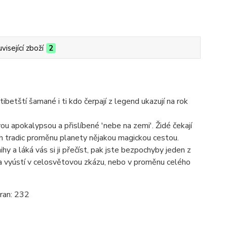
visející zboží
2
tští šamané i ti kdo čerpají z legend ukazují na rok
ou apokalypsou a přislíbené 'nebe na zemi'. Židé čekají
 tradic proměnu planety nějakou magickou cestou.
y a láká vás si ji přečíst, pak jste bezpochyby jeden z
a vyústí v celosvětovou zkázu, nebo v proměnu celého
ran: 232