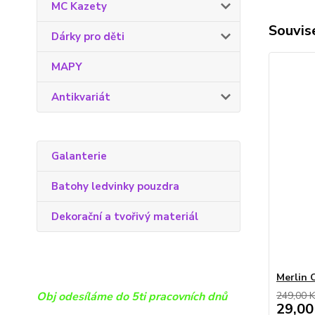
MC Kazety
Souvise
Dárky pro děti
MAPY
Antikvariát
Galanterie
Batohy ledvinky pouzdra
Dekorační a tvořivý materiál
Merlin 
249,00 K
Obj odesíláme do 5ti pracovních dnů
29,00