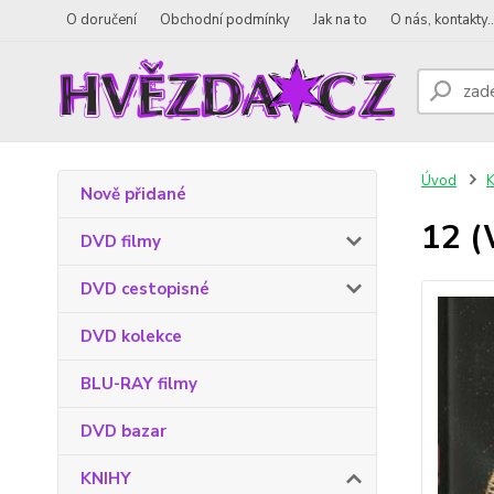
O doručení
Obchodní podmínky
Jak na to
O nás, kontakty..
Úvod
Nově přidané
12 (
DVD filmy
DVD cestopisné
DVD kolekce
BLU-RAY filmy
DVD bazar
KNIHY