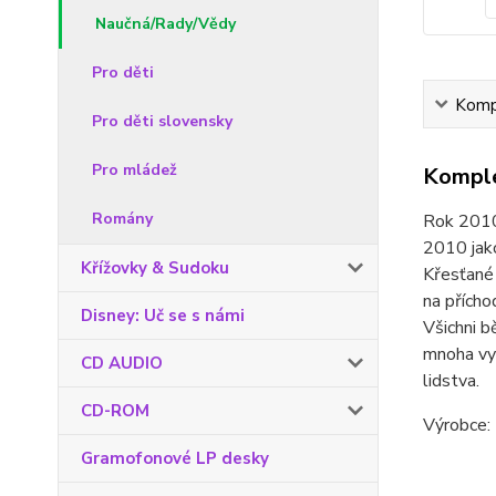
Naučná/Rady/Vědy
Pro děti
Kompl
Pro děti slovensky
Pro mládež
Komple
Romány
Rok 2010 
2010 jako
Křížovky & Sudoku
Křesťané 
na přích
Disney: Uč se s námi
Všichni b
mnoha vyv
CD AUDIO
lidstva.
CD-ROM
Výrobce: 
Gramofonové LP desky