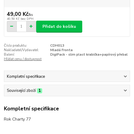
49,00 Kč
/
ks
40,50 Kč
bez DPH
Přidat do košíku
Číslo produktu:
CDH013
Nakladatel/Vydavatel:
Mladá Fronta
Balení:
DigiPack - slim plast krabička+papírový přebal
Hlídat cenu / dostupnost
Kompletní specifikace
Související zboží
1
Kompletní specifikace
Rok Charty 77