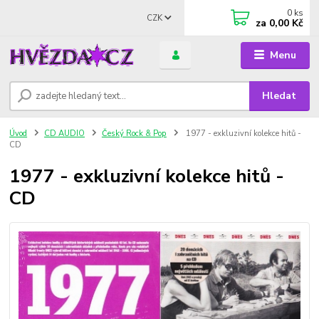
0
ks
CZK
za
0,00 Kč
Menu
Hledat
Úvod
CD AUDIO
Český Rock & Pop
1977 - exkluzivní kolekce hitů -
CD
1977 - exkluzivní kolekce hitů -
CD