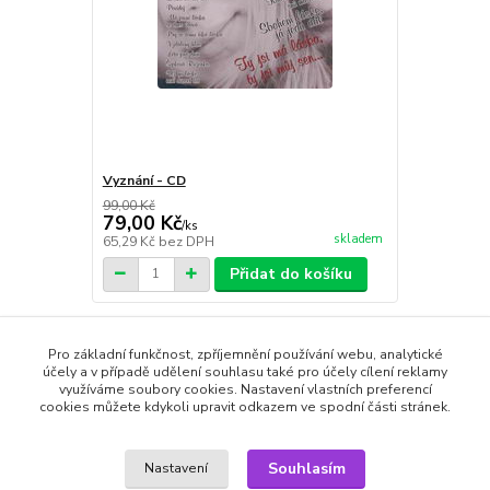
Vyznání - CD
99,00 Kč
79,00 Kč
/
ks
skladem
65,29 Kč
bez DPH
Přidat do košíku
Pro základní funkčnost, zpříjemnění používání webu, analytické
Zboží zařazeno v kategoriích
účely a v případě udělení souhlasu také pro účely cílení reklamy
využíváme soubory cookies. Nastavení vlastních preferencí
cookies můžete kdykoli upravit odkazem ve spodní části stránek.
CD AUDIO
Český Rock & Pop
Souhlasím
Nastavení