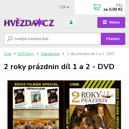
0
ks
CZK
za
0,00 Kč
Menu
Hledat
Úvod
DVD filmy
Dobrodružné
2 roky prázdnin díl 1 a 2 - DVD
2 roky prázdnin díl 1 a 2 - DVD