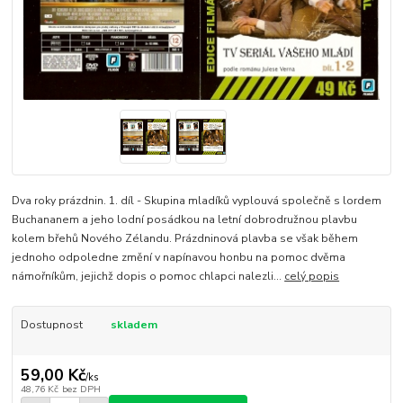
Dva roky prázdnin. 1. díl - Skupina mladíků vyplouvá společně s lordem
Buchananem a jeho lodní posádkou na letní dobrodružnou plavbu
kolem břehů Nového Zélandu. Prázdninová plavba se však během
jednoho odpoledne změní v napínavou honbu na pomoc dvěma
námořníkům, jejichž dopis o pomoc chlapci nalezli...
celý popis
Dostupnost
skladem
59,00 Kč
/
ks
48,76 Kč
bez DPH