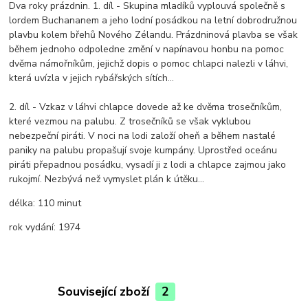
Dva roky prázdnin. 1. díl - Skupina mladíků vyplouvá společně s
lordem Buchananem a jeho lodní posádkou na letní dobrodružnou
plavbu kolem břehů Nového Zélandu. Prázdninová plavba se však
během jednoho odpoledne změní v napínavou honbu na pomoc
dvěma námořníkům, jejichž dopis o pomoc chlapci nalezli v láhvi,
která uvízla v jejich rybářských sítích...
2. díl - Vzkaz v láhvi chlapce dovede až ke dvěma trosečníkům,
které vezmou na palubu. Z trosečníků se však vyklubou
nebezpeční piráti. V noci na lodi založí oheň a během nastalé
paniky na palubu propašují svoje kumpány. Uprostřed oceánu
piráti přepadnou posádku, vysadí ji z lodi a chlapce zajmou jako
rukojmí. Nezbývá než vymyslet plán k útěku...
délka:
110 minut
rok vydání:
1974
Související zboží
2