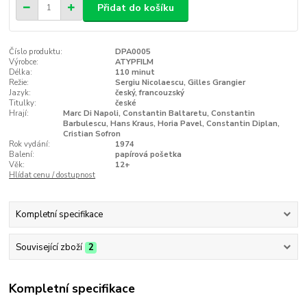
Přidat do košíku
Číslo produktu:
DPA0005
Výrobce:
ATYPFILM
Délka:
110 minut
Režie:
Sergiu Nicolaescu, Gilles Grangier
Jazyk:
český, francouzský
Titulky:
české
Hrají:
Marc Di Napoli, Constantin Baltaretu, Constantin
Barbulescu, Hans Kraus, Horia Pavel, Constantin Diplan,
Cristian Sofron
Rok vydání:
1974
Balení:
papírová pošetka
Věk:
12+
Hlídat cenu / dostupnost
Kompletní specifikace
Související zboží
2
Kompletní specifikace