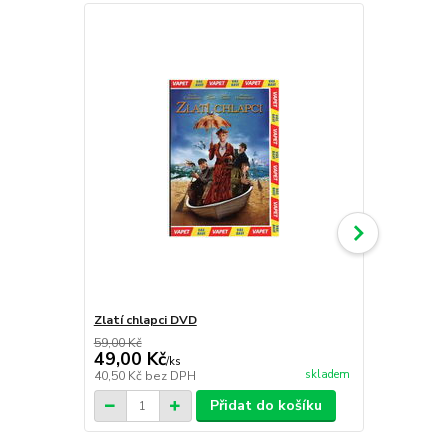
Zlatí chlapci DVD
Kanibalové 
59,00 Kč
49,00 Kč
59,00 Kč
/
ks
skladem
40,50 Kč
bez DPH
48,76 Kč
bez
Přidat do košíku