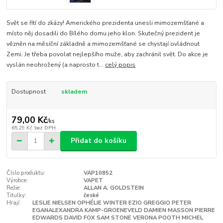
Svět se řítí do zkázy! Amerického prezidenta unesli mimozemšťané a
místo něj dosadili do Bílého domu jeho klon. Skutečný prezident je
vězněn na měsíční základně a mimozemšťané se chystají ovládnout
Zemi. Je třeba povolat nejlepšího muže, aby zachránil svět. Do akce je
vyslán neohrožený (a naprosto t...
celý popis
Dostupnost
skladem
79,00 Kč
/
ks
65,29 Kč
bez DPH
Přidat do košíku
Číslo produktu:
VAP10852
Výrobce:
VAPET
Režie:
ALLAN A. GOLDSTEIN
Titulky:
české
Hrají:
LESLIE NIELSEN OPHÉLIE WINTER EZIO GREGGIO PETER
EGANALEXANDRA KAMP-GROENEVELD DAMIEN MASSON PIERRE
EDWARDS DAVID FOX SAM STONE VERONA POOTH MICHEL