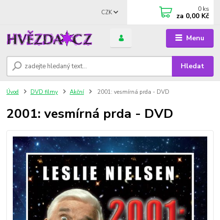
0
ks
CZK
za
0,00 Kč
Menu
Hledat
Úvod
DVD filmy
Akční
2001: vesmírná prda - DVD
2001: vesmírná prda - DVD