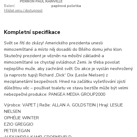
PERRON PAUL RAINVILLE
Balení:
papírová pošetka
Hlídat cenu / dostupnost
Kompletní specifikace
Svět se řítí do zkázy! Amerického prezidenta unesli
mimozemšťané a místo něj dosadili do Bílého domu jeho klon.
Skutečný prezident je vězněn na měsíční základně a
mimozemšťané se chystají ovládnout Zemi. Je třeba povolat
nejlepšího muže, aby zachránil svět. Do akce je vyslán neohrožený
(a naprosto tupý) Richard „Dick“ Dix (Leslie Nielsen) z
meziplanetární bezpečnosti. Hned na začátku vyšetřování zjistí
důležitou věc – používat toaletu ve stavu beztíže může být velmi
nebezpečné.produkce: PANGEA MEDIA GROUP2000
Výrobce: VAPET | Režie: ALLAN A. GOLDSTEIN | Hrají: LESLIE
NIELSEN
OPHÉLIE WINTER
EZIO GREGGIO
PETER EGAN