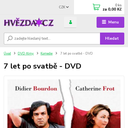
0
ks
CZK
za
0,00 Kč
Menu
Hledat
Úvod
DVD filmy
Komedie
7 let po svatbě - DVD
7 let po svatbě - DVD