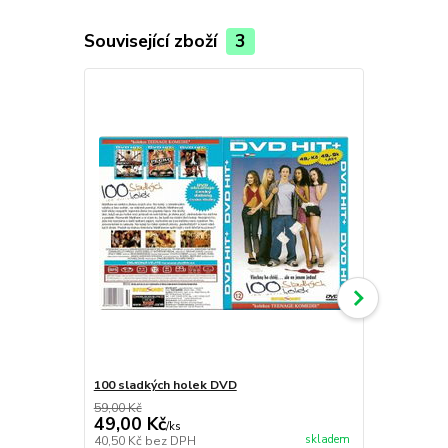
Související zboží
3
100 sladkých holek DVD
Bomber - D
59,00 Kč
99,00 Kč
49,00 Kč
69,00 Kč
/
ks
skladem
40,50 Kč
bez DPH
57,02 Kč
bez