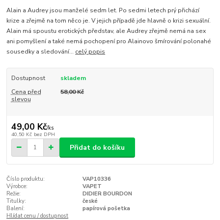
Alain a Audrey jsou manželé sedm let. Po sedmi letech prý přichází
krize a zřejmě na tom něco je. V jejich případě jde hlavně o krizi sexuální.
Alain má spoustu erotických představ, ale Audrey zřejmě nemá na sex
ani pomyšlení a také nemá pochopení pro Alainovo šmírování polonahé
sousedky a sledování...
celý popis
Dostupnost
skladem
Cena před
58,00 Kč
slevou
49,00 Kč
/
ks
40,50 Kč
bez DPH
Přidat do košíku
Číslo produktu:
VAP10336
Výrobce:
VAPET
Režie:
DIDIER BOURDON
Titulky:
české
Balení:
papírová pošetka
Hlídat cenu / dostupnost