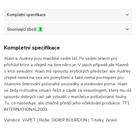
Kompletní specifikace
Související zboží
3
Kompletní specifikace
Alain a Audrey jsou manželé sedm let. Po sedmi letech prý
přichází krize a zřejmě na tom něco je. V jejich případě jde hlavně
o krizi sexuální. Alain má spoustu erotických představ, ale Audrey
zřejmě nemá na sex ani pomyšlení a také nemá pochopení pro
Alainovo šmírování polonahé sousedky a sledování porna. Alain
se tedy rozhodne situaci řešit a zajde za sexuologem, který mu dá
spoustu dobrých rad, jak vzbudit v manželce potlačované touhy.
To, co následuje, ale značně předčí jeho očekávání.produkce: TF1
INTERNATIONAL2003
Výrobce: VAPET | Režie: DIDIER BOURDON | Titulky: české