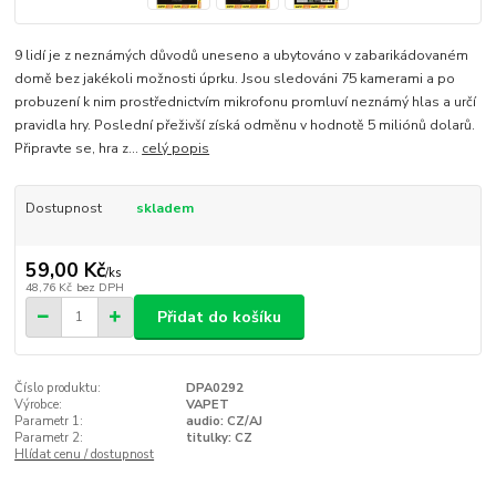
9 lidí je z neznámých důvodů uneseno a ubytováno v zabarikádovaném
domě bez jakékoli možnosti úprku. Jsou sledováni 75 kamerami a po
probuzení k nim prostřednictvím mikrofonu promluví neznámý hlas a určí
pravidla hry. Poslední přeživší získá odměnu v hodnotě 5 miliónů dolarů.
Připravte se, hra z...
celý popis
Dostupnost
skladem
59,00 Kč
/
ks
48,76 Kč
bez DPH
Přidat do košíku
Číslo produktu:
DPA0292
Výrobce:
VAPET
Parametr 1:
audio: CZ/AJ
Parametr 2:
titulky: CZ
Hlídat cenu / dostupnost