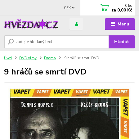
0
ks
CZK
za
0,00 Kč
Menu
Hledat
Úvod
DVD filmy
Drama
9 hráčů se smrtí DVD
9 hráčů se smrtí DVD