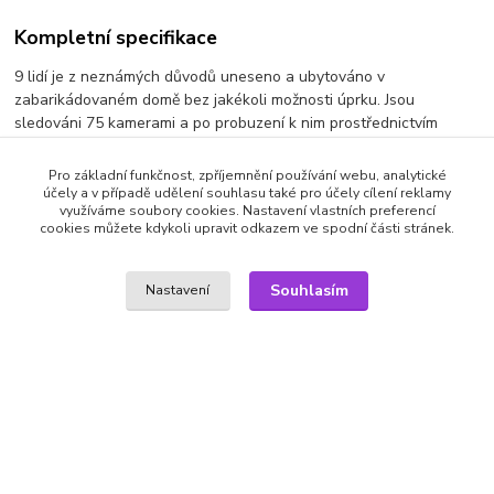
Kompletní specifikace
9 lidí je z neznámých důvodů uneseno a ubytováno v
zabarikádovaném domě bez jakékoli možnosti úprku. Jsou
sledováni 75 kamerami a po probuzení k nim prostřednictvím
mikrofonu promluví neznámý hlas a určí pravidla hry. Poslední
přeživší získá odměnu v hodnotě 5 miliónů dolarů. Připravte se, hra
Pro základní funkčnost, zpříjemnění používání webu, analytické
začíná.
účely a v případě udělení souhlasu také pro účely cílení reklamy
využíváme soubory cookies. Nastavení vlastních preferencí
cookies můžete kdykoli upravit odkazem ve spodní části stránek.
Výrobce: VAPET | titulky: CZ | audio: CZ/AJ
Souhlasím
Nastavení
Zboží zařazeno v kategoriích
DVD filmy
Drama
SEO a administrace
MEDIASYS