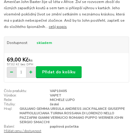
Američan John Baxter žije už léta v Africe. Živí se rozvozem zboží do
různých zapadlých koutů a sem tam si přilepší výhrou v kartách. Jeho
víceméně poklidný život se změní setkáním s neznámou kráskou, která
má v patách nebezpečné zločince. Aniž by to John postřehl, zapletl se
do složitého špionážníh...
celý popis
Dostupnost
skladem
69,00 Kč
/
ks
57,02 Kč
bez DPH
Přidat do košíku
Číslo produktu:
VAP10405
Výrobce:
VAPET
Režie:
MICHELE LUPO
Titulky:
české
Hrají:
GIULIANO GEMMA URSULA ANDRESS JACK PALANCE GIUSEPPE
MAFFIOLILUCIANA TURINA ROSSANA DI LORENZO NELLO
PAZZAFINI GIANNI VERNUCIO ROMANO PUPPO WERNER JOHN
SERGIO SMACCHI
Balení:
papírová pošetka
Hlídat cenu / dostupnost