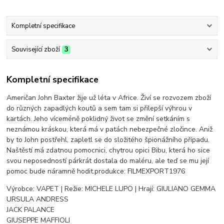
Kompletní specifikace
Související zboží
3
Kompletní specifikace
Američan John Baxter žije už léta v Africe. Živí se rozvozem zboží
do různých zapadlých koutů a sem tam si přilepší výhrou v
kartách. Jeho víceméně poklidný život se změní setkáním s
neznámou kráskou, která má v patách nebezpečné zločince. Aniž
by to John postřehl, zapletl se do složitého špionážního případu.
Naštěstí má zdatnou pomocnici, chytrou opici Bibu, která ho sice
svou neposedností párkrát dostala do maléru, ale teď se mu její
pomoc bude náramně hodit.produkce: FILMEXPORT1976
Výrobce: VAPET | Režie: MICHELE LUPO | Hrají: GIULIANO GEMMA
URSULA ANDRESS
JACK PALANCE
GIUSEPPE MAFFIOLI