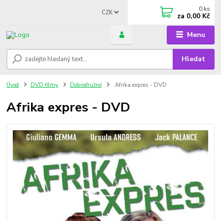
0
ks
CZK
za
0,00 Kč
Menu
Hledat
Úvod
DVD filmy
Dobrodružné
Afrika expres - DVD
Afrika expres - DVD