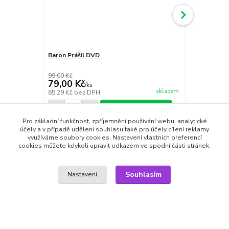
Baron Prášil DVD
Jack Hunter
DVD pošetk
99,00 Kč
59,00 Kč
79,00 Kč
49,00 Kč
/
ks
skladem
65,29 Kč
bez DPH
40,50 Kč
bez
Přidat do košíku
Pro základní funkčnost, zpříjemnění používání webu, analytické
účely a v případě udělení souhlasu také pro účely cílení reklamy
využíváme soubory cookies. Nastavení vlastních preferencí
cookies můžete kdykoli upravit odkazem ve spodní části stránek.
Zboží zařazeno v kategoriích
Souhlasím
Nastavení
DVD filmy
Dobrodružné