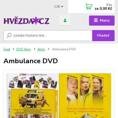
0
ks
CZK
za
0,00 Kč
Menu
Hledat
Úvod
DVD filmy
Akční
Ambulance DVD
Ambulance DVD