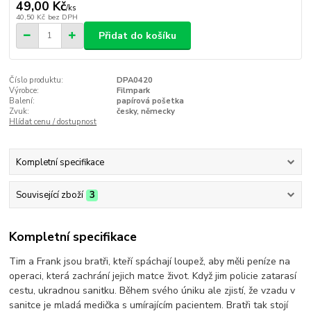
49,00 Kč
/
ks
40,50 Kč
bez DPH
Přidat do košíku
Číslo produktu:
DPA0420
Výrobce:
Filmpark
Balení:
papírová pošetka
Zvuk:
česky, německy
Hlídat cenu / dostupnost
Kompletní specifikace
Související zboží
3
Kompletní specifikace
Tim a Frank jsou bratři, kteří spáchají loupež, aby měli peníze na
operaci, která zachrání jejich matce život. Když jim policie zatarasí
cestu, ukradnou sanitku. Během svého úniku ale zjistí, že vzadu v
sanitce je mladá medička s umírajícím pacientem. Bratři tak stojí