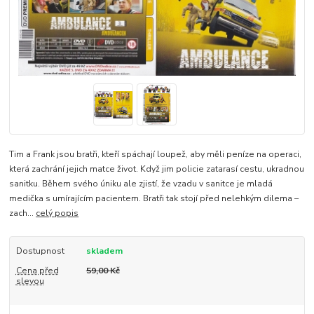
Tim a Frank jsou bratři, kteří spáchají loupež, aby měli peníze na operaci,
která zachrání jejich matce život. Když jim policie zatarasí cestu, ukradnou
sanitku. Během svého úniku ale zjistí, že vzadu v sanitce je mladá
medička s umírajícím pacientem. Bratři tak stojí před nelehkým dilema –
zach...
celý popis
Dostupnost
skladem
Cena před
59,00 Kč
slevou