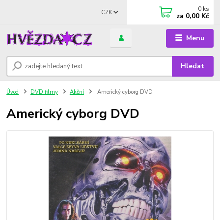
0
ks
CZK
za
0,00 Kč
Menu
Hledat
Úvod
DVD filmy
Akční
Americký cyborg DVD
Americký cyborg DVD