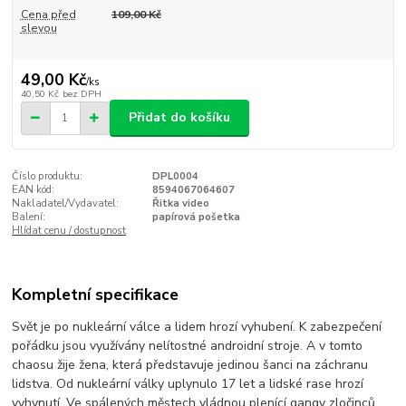
Cena před
109,00 Kč
slevou
49,00 Kč
/
ks
40,50 Kč
bez DPH
Přidat do košíku
Číslo produktu:
DPL0004
EAN kód:
8594067064607
Nakladatel/Vydavatel:
Řitka video
Balení:
papírová pošetka
Hlídat cenu / dostupnost
Kompletní specifikace
Svět je po nukleární válce a lidem hrozí vyhubení. K zabezpečení
pořádku jsou využívány nelítostné androidní stroje. A v tomto
chaosu žije žena, která představuje jedinou šanci na záchranu
lidstva. Od nukleární války uplynulo 17 let a lidské rase hrozí
vyhynutí. Ve spálených městech vládnou plenící gangy zločinců.