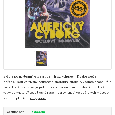
Svět je po nukleární válce a lidem hrozí vyhubení. K zabezpečení
pořádku jsou využívány nelítostné androidní stroje. A v tomto chaosu žije
žena, která představuje jedinou šanci na záchranu lidstva. Od nukleární
války uplynulo 17 let a lidské rase hrozí vyhynutí. Ve spálených městech
vládnou plenící ...
celý popis
Dostupnost
skladem