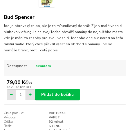
Bud Spencer
Joe je obrovský chlap, ale je to mírumilovný dobrák. Žije v malé vesnici
hluboko v džungli a na svojí loďce převáží banány do nejbližšího města,
kde je mění za zásoby pro svou vesnici. Jednoho dne ale narazí na šéfa
místní mafie, který chce převzít všechen obchod s banány. Joe se
nemůže bránit, prot...
celý popis
Dostupnost
skladem
79,00 Kč
/
ks
65,29 Kč
bez DPH
Přidat do košíku
Číslo produktu:
VAP10663
Výrobce:
VAPET
Délka:
92 minut
Režie:
STENO