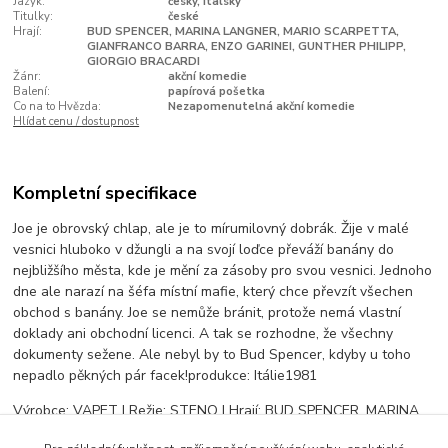
Jazyk:
český, italský
Titulky:
české
Hrají:
BUD SPENCER, MARINA LANGNER, MARIO SCARPETTA,
GIANFRANCO BARRA, ENZO GARINEI, GUNTHER PHILIPP,
GIORGIO BRACARDI
Žánr:
akční komedie
Balení:
papírová pošetka
Co na to Hvězda:
Nezapomenutelná akční komedie
Hlídat cenu / dostupnost
Kompletní specifikace
Joe je obrovský chlap, ale je to mírumilovný dobrák. Žije v malé
vesnici hluboko v džungli a na svojí loďce převáží banány do
nejbližšího města, kde je mění za zásoby pro svou vesnici. Jednoho
dne ale narazí na šéfa místní mafie, který chce převzít všechen
obchod s banány. Joe se nemůže bránit, protože nemá vlastní
doklady ani obchodní licenci. A tak se rozhodne, že všechny
dokumenty sežene. Ale nebyl by to Bud Spencer, kdyby u toho
nepadlo pěkných pár facek!produkce: Itálie1981
Výrobce: VAPET | Režie: STENO | Hrají: BUD SPENCER, MARINA
LANGNER, MARIO SCARPETTA, GIANFRANCO BARRA, ENZO