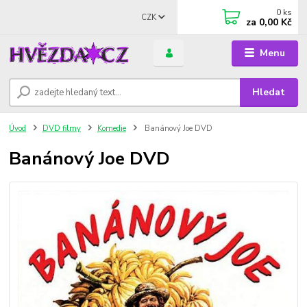
0
ks
CZK
za
0,00 Kč
Menu
Hledat
Úvod
DVD filmy
Komedie
Banánový Joe DVD
Banánový Joe DVD