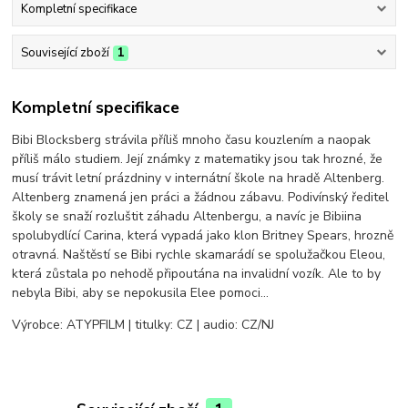
Kompletní specifikace
Související zboží
1
Kompletní specifikace
Bibi Blocksberg strávila příliš mnoho času kouzlením a naopak
příliš málo studiem. Její známky z matematiky jsou tak hrozné, že
musí trávit letní prázdniny v internátní škole na hradě Altenberg.
Altenberg znamená jen práci a žádnou zábavu. Podivínský ředitel
školy se snaží rozluštit záhadu Altenbergu, a navíc je Bibiina
spolubydlící Carina, která vypadá jako klon Britney Spears, hrozně
otravná. Naštěstí se Bibi rychle skamarádí se spolužačkou Eleou,
která zůstala po nehodě připoutána na invalidní vozík. Ale to by
nebyla Bibi, aby se nepokusila Elee pomoci…
Výrobce: ATYPFILM | titulky: CZ | audio: CZ/NJ