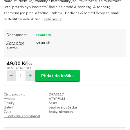
málo studiem. Její známky z matematiky jsou tak hrozné, že musí trávit
letní prázdniny v internátní škole na hradě Altenberg. Altenberg
znamená jen práci a žádnou zábavu. Podivínský ředitel školy se snaží
rozluštit záhadu Alten...
celý popis
Dostupnost
skladem
Cena před
59,00 Kč
slevou
49,00 Kč
/
ks
40,50 Kč
bez DPH
Přidat do košíku
Číslo produktu:
DPA0117
Výrobce:
ATYPFILM
Titulky:
české
Balení:
papírová pošetka
Zvuk:
česky, německy
Hlídat cenu / dostupnost