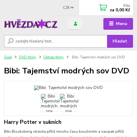
0
ks
CZK
za
0,00 Kč
Menu
Hledat
Úvod
DVD filmy
Dětské filmy
Bibi: Tajemství modrých sov DVD
Bibi: Tajemství modrých sov DVD
Harry Potter v sukních
Bibi Blocksberg strávila příliš mnoho času kouzlením a naopak příliš