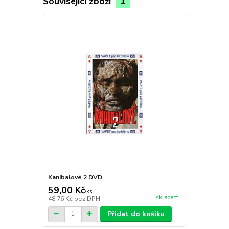
Související zboží
1
Kanibalové 2 DVD
59,00 Kč
/
ks
skladem
48,76 Kč
bez DPH
Přidat do košíku