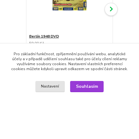
Berlín 1948 DVD
Admirál Uša
59,00 Kč
78,00 Kč
49,00 Kč
49,00 Kč
/
ks
skladem
40,50 Kč
bez DPH
40,50 Kč
bez
Pro základní funkčnost, zpříjemnění používání webu, analytické
účely a v případě udělení souhlasu také pro účely cílení reklamy
Přidat do košíku
využíváme soubory cookies. Nastavení vlastních preferencí
cookies můžete kdykoli upravit odkazem ve spodní části stránek.
Souhlasím
Nastavení
Zboží zařazeno v kategoriích
DVD filmy
Válečné