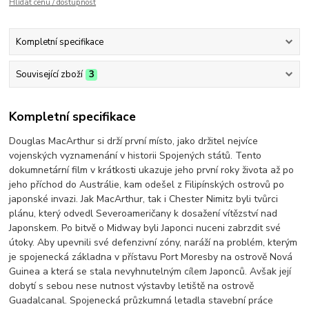
Hlídat cenu / dostupnost
Kompletní specifikace
Související zboží
3
Kompletní specifikace
Douglas MacArthur si drží první místo, jako držitel nejvíce
vojenských vyznamenání v historii Spojených států. Tento
dokumnetární film v krátkosti ukazuje jeho první roky života až po
jeho příchod do Austrálie, kam odešel z Filipínských ostrovů po
japonské invazi. Jak MacArthur, tak i Chester Nimitz byli tvůrci
plánu, který odvedl Severoameričany k dosažení vítězství nad
Japonskem. Po bitvě o Midway byli Japonci nuceni zabrzdit své
útoky. Aby upevnili své defenzivní zóny, naráží na problém, kterým
je spojenecká základna v přístavu Port Moresby na ostrově Nová
Guinea a která se stala nevyhnutelným cílem Japonců. Avšak její
dobytí s sebou nese nutnost výstavby letiště na ostrově
Guadalcanal. Spojenecká průzkumná letadla stavební práce