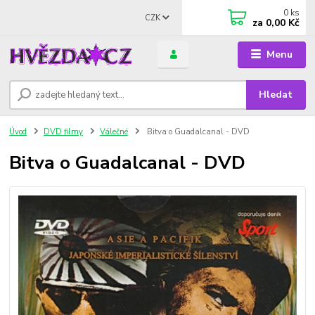
0
ks
CZK
za
0,00 Kč
Menu
Hledat
Úvod
DVD filmy
Válečné
Bitva o Guadalcanal - DVD
Bitva o Guadalcanal - DVD