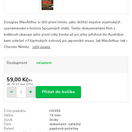
Douglas MacArthur si drží první místo, jako držitel nejvíce vojenských
vyznamenání v historii Spojených států. Tento dokumnetární film v
krátkosti ukazuje jeho první roky života až po jeho příchod do Austrálie,
kam odešel z Filipínských ostrovů po japonské invazi. Jak MacArthur, tak i
Chester Nimitz...
celý popis
Dostupnost
skladem
59,00 Kč
/
ks
48,76 Kč
bez DPH
Přidat do košíku
Číslo produktu:
HV055
Délka:
74 min.
Jazyk:
česky
Žánr:
dokument, válečný
Balení:
papírová pošetka