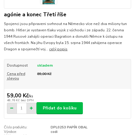
agónie a konec Třetí říše
Spojenci jsou připraveni svrhnout na Německo více než dva miliony tun
bomb. Hitler je vystaven tlaku vojsk z východu i ze západu. 22. června
1944 Rusové zahájili operaci Bagration a donutili Němce k ústupu na
všech frontách. Na jihu Evropy byla 15. srpna 1944 zahájena operace
Dragon a spojenečtí voj...
celý popis
Dostupnost
skladem
Cena před
89,00 Kč
slevou
59,00 Kč
/
ks
48,76 Kč
bez DPH
Přidat do košíku
Číslo produktu:
DPL0253 PAPÍR OBAL
Výrobce:
codi