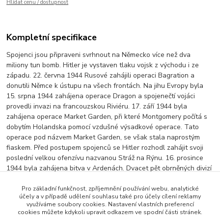
Hlídat cenu / dostupnost
Kompletní specifikace
Spojenci jsou připraveni svrhnout na Německo více než dva
miliony tun bomb. Hitler je vystaven tlaku vojsk z východu i ze
západu. 22. června 1944 Rusové zahájili operaci Bagration a
donutili Němce k ústupu na všech frontách. Na jihu Evropy byla
15. srpna 1944 zahájena operace Dragon a spojenečtí vojáci
provedli invazi na francouzskou Riviéru. 17. září 1944 byla
zahájena operace Market Garden, při které Montgomery počítá s
dobytím Holandska pomocí vzdušné výsadkové operace. Tato
operace pod názvem Market Garden, se však stala naprostým
fiaskem. Před postupem spojenců se Hitler rozhodl zahájit svoji
poslední velkou ofenzívu nazvanou Stráž na Rýnu. 16. prosince
1944 byla zahájena bitva v Ardenách. Dvacet pět obrněných divizí
a dvěstěpadesát tisíc mužů zaútočilo na spojence v zalesněné a
kopcovité oblasti Ardenského výběžku s cílem dostat se do
Pro základní funkčnost, zpříjemnění používání webu, analytické
účely a v případě udělení souhlasu také pro účely cílení reklamy
Antverp.
využíváme soubory cookies. Nastavení vlastních preferencí
cookies můžete kdykoli upravit odkazem ve spodní části stránek.
délka:
96 minut