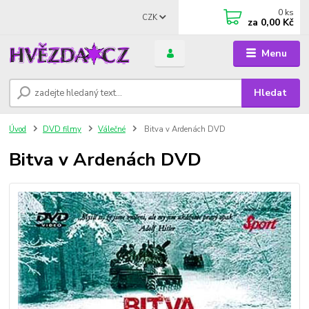
0
ks
CZK
za
0,00 Kč
Menu
Hledat
Úvod
DVD filmy
Válečné
Bitva v Ardenách DVD
Bitva v Ardenách DVD