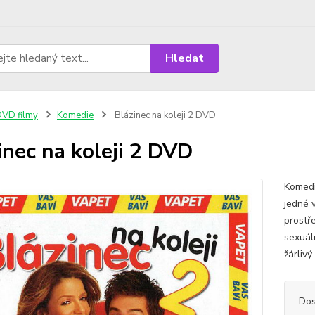
.
Hledat
VD filmy
Komedie
Blázinec na koleji 2 DVD
inec na koleji 2 DVD
Komedi
jedné 
prostře
sexuál
žárliv
Dos