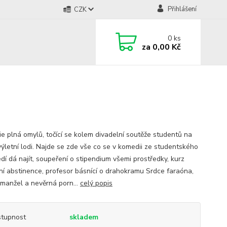
Přihlášení
CZK
0
ks
za
0,00 Kč
e plná omylů, točící se kolem divadelní soutěže studentů na
výletní lodi. Najde se zde vše co se v komedii ze studentského
dí dá najít, soupeření o stipendium všemi prostředky, kurz
ní abstinence, profesor básnící o drahokramu Srdce faraóna,
ý manžel a nevěrná porn...
celý popis
tupnost
skladem