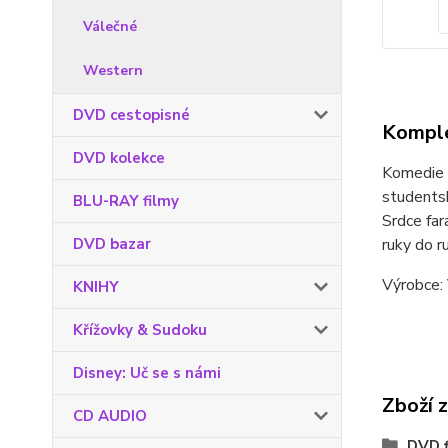
Válečné
Western
DVD cestopisné
Komple
DVD kolekce
Komedie p
studentsk
BLU-RAY filmy
Srdce far
DVD bazar
ruky do r
Výrobce: 
KNIHY
Křížovky & Sudoku
Disney: Uč se s námi
Zboží 
CD AUDIO
DVD f