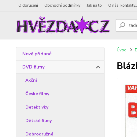
O doručení
Obchodní podmínky
Jak na to
O nás, kontakty..
Úvod
D
Nově přidané
Bláz
DVD filmy
Akční
České filmy
Detektivky
Dětské filmy
Dobrodružné