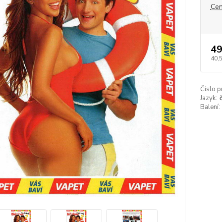
Cen
49
40,
Číslo p
Jazyk:
Balení: