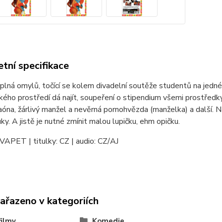
tní specifikace
lná omylů, točící se kolem divadelní soutěže studentů na jedné 
ého prostředí dá najít, soupeření o stipendium všemi prostředky,
aóna, žárlivý manžel a nevěrná pornohvězda (manželka) a další. 
uky. A jistě je nutné zmínit malou lupičku, ehm opičku.
VAPET | titulky: CZ | audio: CZ/AJ
zařazeno v kategoriích
ilmy
Komedie