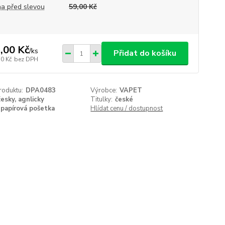
a před slevou
59,00 Kč
,00 Kč
/
ks
Přidat do košíku
50 Kč
bez DPH
roduktu:
DPA0483
Výrobce:
VAPET
česky, agnlicky
Titulky:
české
papírová pošetka
Hlídat cenu / dostupnost