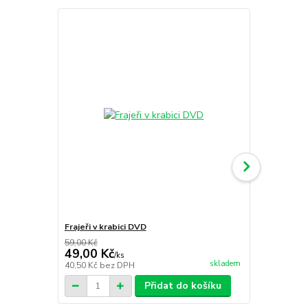
Frajeři v krabici DVD
Bláznivá sv
59,00 Kč
59,00 Kč
49,00 Kč
49,00 Kč
/
ks
skladem
40,50 Kč
bez DPH
40,50 Kč
bez
Přidat do košíku