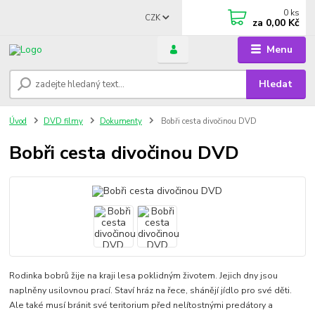
0
ks
CZK
za
0,00 Kč
Menu
Hledat
Úvod
DVD filmy
Dokumenty
Bobři cesta divočinou DVD
Bobři cesta divočinou DVD
Rodinka bobrů žije na kraji lesa poklidným životem. Jejich dny jsou
naplněny usilovnou prací. Staví hráz na řece, shánějí jídlo pro své děti.
Ale také musí bránit své teritorium před nelítostnými predátory a