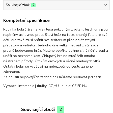
Související zboží
2
Kompletní specifikace
Rodinka bobrů žije na kraji lesa poklidným životem. Jejich dny jsou
naplněny usilovnou prací. Staví hráz na řece, shánějí jídlo pro své
děti. Ale také musí bránit své teritorium před nelítostnými
predátory a vetřelci… Jednoho dne velký medvěd zničí jejich
pracně budovanou hráz. Malého bobříka strhne silný říční proud a
unáší ho neznámo kam. Chlupatý hrdina musí čelit mnoha
nástrahám přírody i útokům divokých a věčně hladových vlků.
Ostatní bobři se vydávají na nebezpečnou cestu za jeho
záchranou…
Za použití nejnovějších technologií můžeme sledovat jedinečn…
Výrobce: Intersonic | titulky: CZ,HU | audio: CZ,FR,HU
Související zboží
2