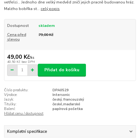
vetřelci… Jednoho dne velký medvěd zničí jejich pracně budovanou hráz.
Malého bobříka st...
celý popis
Dostupnost
skladem
Cena před
79,00 Kč
slevou
49,00 Kč
/
ks
40,50 Kč
bez DPH
Přidat do košíku
Číslo produktu:
DPA0529
Výrobce:
Intersonic
Jazyk:
český, francouzský
Titulky:
české,maďarské
Balení:
papírová pošetka
Hlídat cenu / dostupnost
Kompletní specifikace