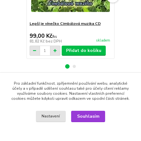
Lepší je vínečko Cimbálová muzika CD
Y-Not, Mam
349,00 Kč
99,00 Kč
70,00 Kč
/
ks
skladem
81,82 Kč
bez DPH
57,85 Kč
bez
Přidat do košíku
Pro základní funkčnost, zpříjemnění používání webu, analytické
Zboží zařazeno v kategoriích
účely a v případě udělení souhlasu také pro účely cílení reklamy
využíváme soubory cookies. Nastavení vlastních preferencí
cookies můžete kdykoli upravit odkazem ve spodní části stránek.
CD AUDIO
Zahraniční Rock & Pop
Souhlasím
Nastavení
SEO a administrace
MEDIASYS