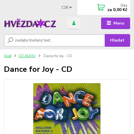
0
ks
CZK
za
0,00 Kč
Menu
Hledat
Úvod
CD AUDIO
Dance for Joy - CD
Dance for Joy - CD