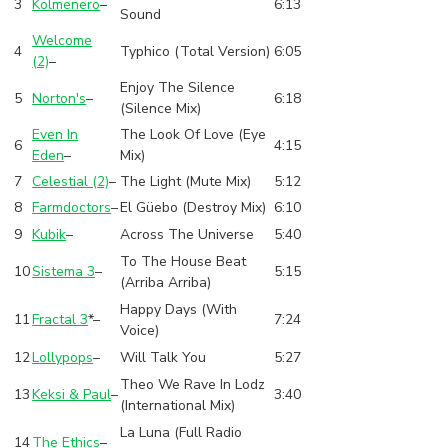
3
Kolmenero
–
6:13
Sound
Welcome
4
Typhico (Total Version)
6:05
(2)
–
Enjoy The Silence
5
Norton's
–
6:18
(Silence Mix)
Even In
The Look Of Love (Eye
6
4:15
Eden
–
Mix)
7
Celestial (2)
–
The Light (Mute Mix)
5:12
8
Farmdoctors
–
El Güebo (Destroy Mix)
6:10
9
Kubik
–
Across The Universe
5:40
To The House Beat
10
Sistema 3
–
5:15
(Arriba Arriba)
Happy Days (With
11
Fractal 3
*
–
7:24
Voice)
12
Lollypops
–
Will Talk You
5:27
Theo We Rave In Lodz
13
Keksi & Paul
–
3:40
(International Mix)
La Luna (Full Radio
14
The Ethics
–