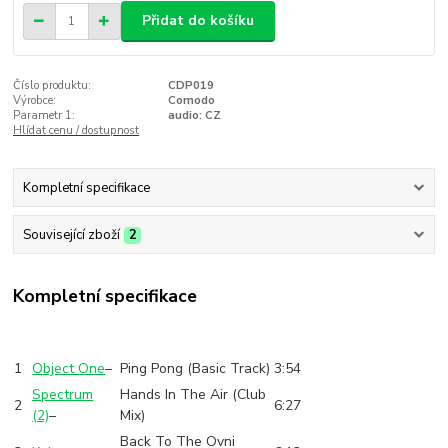
Přidat do košíku
Číslo produktu:
CDP019
Výrobce:
Comodo
Parametr 1:
audio: CZ
Hlídat cenu / dostupnost
Kompletní specifikace
Související zboží
2
Kompletní specifikace
1
Object One
–
Ping Pong (Basic Track)
3:54
Spectrum
Hands In The Air (Club
2
6:27
(2)
–
Mix)
Back To The Ovni