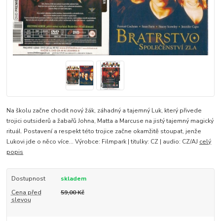
Na školu začne chodit nový žák, záhadný a tajemný Luk, který přivede
trojici outsiderů a žabařů Johna, Matta a Marcuse na jistý tajemný magický
rituál. Postavení a respekt této trojice začne okamžitě stoupat, jenže
Lukovi jde o něco více... Výrobce: Filmpark | titulky: CZ | audio: CZ/AJ
celý
popis
Dostupnost
skladem
Cena před
59,00 Kč
slevou