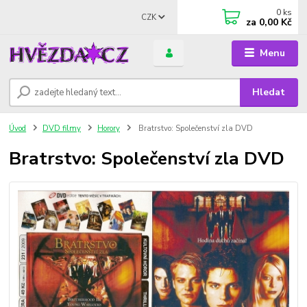
0
ks
CZK
za
0,00 Kč
Menu
Hledat
Úvod
DVD filmy
Horory
Bratrstvo: Společenství zla DVD
Bratrstvo: Společenství zla DVD