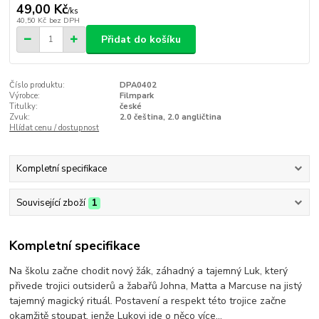
49,00 Kč
/
ks
40,50 Kč
bez DPH
Přidat do košíku
Číslo produktu:
DPA0402
Výrobce:
Filmpark
Titulky:
české
Zvuk:
2.0 čeština, 2.0 angličtina
Hlídat cenu / dostupnost
Kompletní specifikace
Související zboží
1
Kompletní specifikace
Na školu začne chodit nový žák, záhadný a tajemný Luk, který
přivede trojici outsiderů a žabařů Johna, Matta a Marcuse na jistý
tajemný magický rituál. Postavení a respekt této trojice začne
okamžitě stoupat, jenže Lukovi jde o něco více...