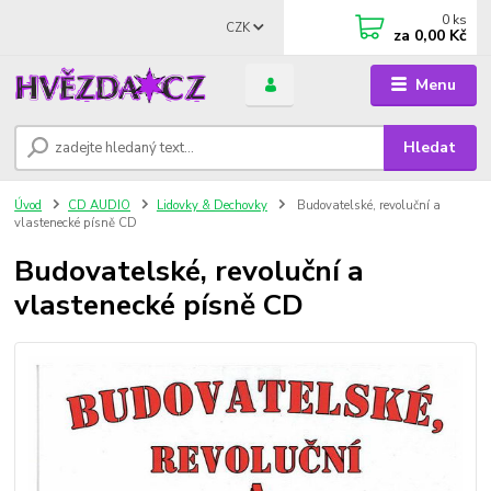
0
ks
CZK
za
0,00 Kč
Menu
Hledat
Úvod
CD AUDIO
Lidovky & Dechovky
Budovatelské, revoluční a
vlastenecké písně CD
Budovatelské, revoluční a
vlastenecké písně CD