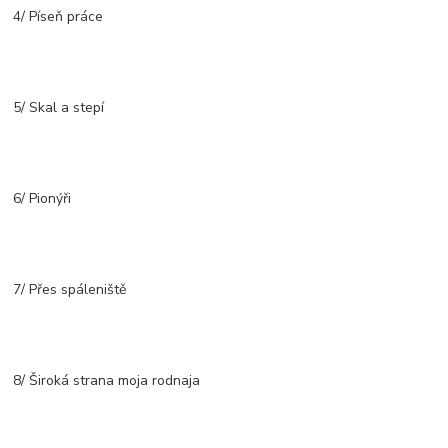
4/ Píseň práce
5/ Skal a stepí
6/ Pionýři
7/ Přes spáleniště
8/ Široká strana moja rodnaja