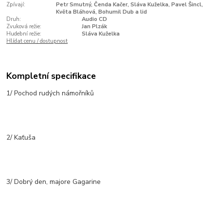
Zpívají:
Petr Smutný, Čenda Kačer, Sláva Kuželka, Pavel Šincl,
Květa Bláhová, Bohumil Dub a lid
Druh:
Audio CD
Zvuková režie:
Jan Plzák
Hudební režie:
Sláva Kuželka
Hlídat cenu / dostupnost
Kompletní specifikace
1/ Pochod rudých námořníků
2/ Kaťuša
3/ Dobrý den, majore Gagarine