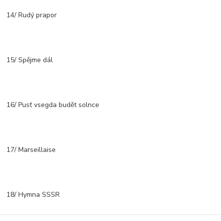
14/ Rudý prapor
15/ Spějme dál
16/ Pusť vsegda budět solnce
17/ Marseillaise
18/ Hymna SSSR