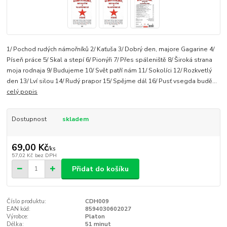
1/ Pochod rudých námořníků 2/ Kaťuša 3/ Dobrý den, majore Gagarine 4/
Píseň práce 5/ Skal a stepí 6/ Pionýři 7/ Přes spáleniště 8/ Široká strana
moja rodnaja 9/ Budujeme 10/ Svět patří nám 11/ Sokolíci 12/ Rozkvetlý
den 13/ Lví silou 14/ Rudý prapor 15/ Spějme dál 16/ Pusť vsegda budě...
celý popis
Dostupnost
skladem
69,00 Kč
/
ks
57,02 Kč
bez DPH
Přidat do košíku
Číslo produktu:
CDH009
EAN kód:
8594030602027
Výrobce:
Platon
Délka:
51 minut