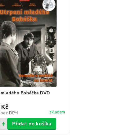
í mladého Boháčka DVD
 Kč
skladem
č
bez DPH
Přidat do košíku