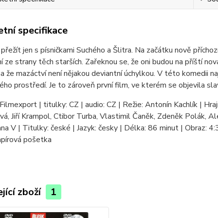
tní specifikace
 přežít jen s písničkami Suchého a Šlitra. Na začátku nově příchozí
í ze strany těch starších. Zařeknou se, že oni budou na příští nov
 že mazáctví není nějakou deviantní úchylkou. V této komedii na
ého prostředí. Je to zároveň první film, ve kterém se objevila sla
ilmexport | titulky: CZ | audio: CZ | Režie: Antonín Kachlík | Hrají: 
á, Jiří Krampol, Ctibor Turba, Vlastimil Čaněk, Zdeněk Polák, Al
ana V | Titulky: české | Jazyk: česky | Délka: 86 minut | Obraz: 4
apírová pošetka
jící zboží
1