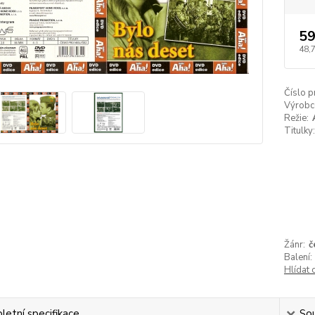
59
48,
Číslo p
Výrobc
Režie:
Titulky:
Žánr:
č
Balení:
Hlídat 
etní specifikace
Sou