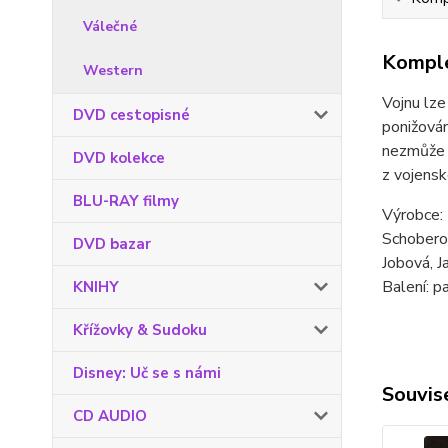
Válečné
Komple
Western
Vojnu lze
DVD cestopisné
ponižován
nezmůže a
DVD kolekce
z vojensk
BLU-RAY filmy
Výrobce: F
Schoberov
DVD bazar
Jobová, J
Balení: p
KNIHY
Křížovky & Sudoku
Disney: Uč se s námi
Souvise
CD AUDIO