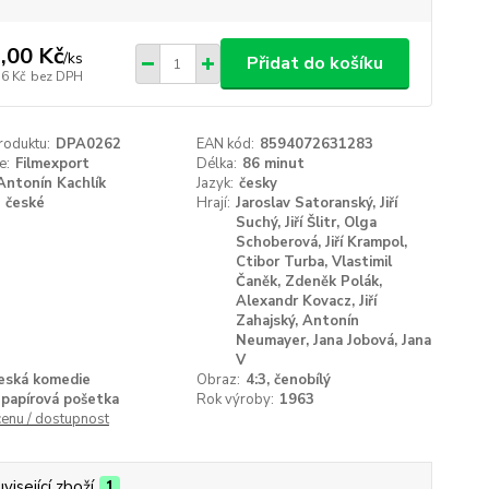
,00 Kč
/
ks
Přidat do košíku
76 Kč
bez DPH
roduktu:
DPA0262
EAN kód:
8594072631283
e:
Filmexport
Délka:
86 minut
Antonín Kachlík
Jazyk:
česky
české
Hrají:
Jaroslav Satoranský, Jiří
Suchý, Jiří Šlitr, Olga
Schoberová, Jiří Krampol,
Ctibor Turba, Vlastimil
Čaněk, Zdeněk Polák,
Alexandr Kovacz, Jiří
Zahajský, Antonín
Neumayer, Jana Jobová, Jana
V
eská komedie
Obraz:
4:3, čenobílý
papírová pošetka
Rok výroby:
1963
cenu / dostupnost
visející zboží
1