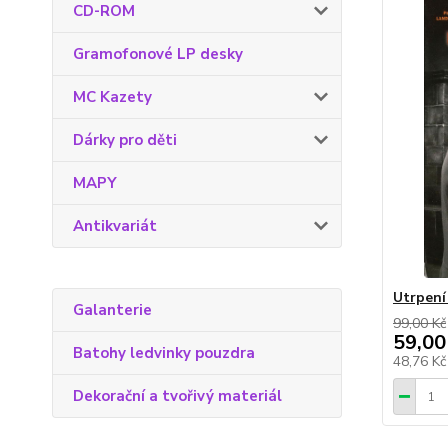
CD-ROM
Gramofonové LP desky
MC Kazety
Dárky pro děti
MAPY
Antikvariát
Utrpen
Galanterie
99,00 Kč
59,00
Batohy ledvinky pouzdra
48,76 K
Dekorační a tvořivý materiál