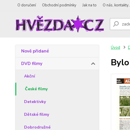
O doručení
Obchodní podmínky
Jak na to
O nás, kontakty..
Úvod
D
Nově přidané
Bylo
DVD filmy
Akční
České filmy
Detektivky
Dětské filmy
Dobrodružné