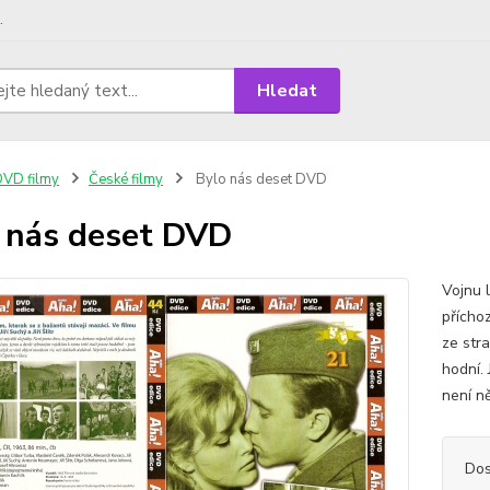
.
Hledat
VD filmy
České filmy
Bylo nás deset DVD
 nás deset DVD
Vojnu 
příchoz
ze str
hodní.
není n
Dos