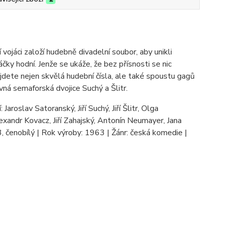
 vojáci založí hudebně divadelní soubor, aby unikli
áčky hodní. Jenže se ukáže, že bez přísnosti se nic
jdete nejen skvělá hudební čísla, ale také spoustu gagů
vná semaforská dvojice Suchý a Šlitr.
Jaroslav Satoranský, Jiří Suchý, Jiří Šlitr, Olga
exandr Kovacz, Jiří Zahajský, Antonín Neumayer, Jana
:3, čenobílý | Rok výroby: 1963 | Žánr: česká komedie |