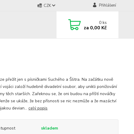
Přihlášení
CZK
0
ks
za
0,00 Kč
lze přežít jen s písničkami Suchého a Šlitra. Na začátku nově
í vojáci založí hudebně divadelní soubor, aby unikli ponižování
any těch starších. Zařeknou se, že oni budou na příští nováčky
 Jenže se ukáže, že bez přísnosti se nic nezmůže a že mazáctví
ějakou devian...
celý popis
tupnost
skladem