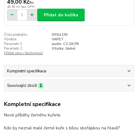
49,00 Kč
/
ks
40,50 Kč
bez DPH
Přidat do košíku
Číslo produktu:
DPA1235
Výrobce:
VAPET
Parametr 1:
audio: CZ,SK,FR
Parametr 2:
titulky: žádné
Hlídat cenu / dostupnost
Kompletní specifikace
Související zboží
1
Kompletní specifikace
Nové příběhy černého kuřete.
Kdo by neznal malé černé kuře s bílou skořápkou na hlavě?