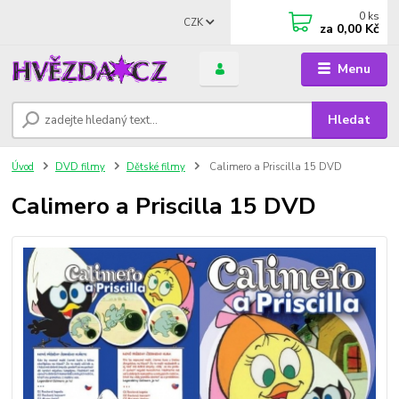
0
ks
CZK
za
0,00 Kč
Menu
Hledat
Úvod
DVD filmy
Dětské filmy
Calimero a Priscilla 15 DVD
Calimero a Priscilla 15 DVD