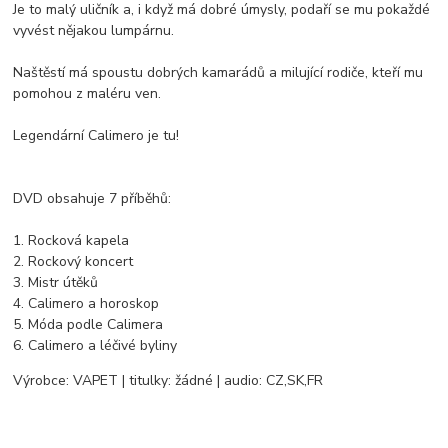
Je to malý uličník a, i když má dobré úmysly, podaří se mu pokaždé
vyvést nějakou lumpárnu.
Naštěstí má spoustu dobrých kamarádů a milující rodiče, kteří mu
pomohou z maléru ven.
Legendární Calimero je tu!
DVD obsahuje 7 příběhů:
1. Rocková kapela
2. Rockový koncert
3. Mistr útěků
4. Calimero a horoskop
5. Móda podle Calimera
6. Calimero a léčivé byliny
Výrobce: VAPET | titulky: žádné | audio: CZ,SK,FR