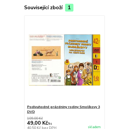
Související zboží
1
Podivuhodné prázdniny rodiny Smolíkovy 3
DVD
109,00 Kč
49,00 Kč
/
ks
skladem
40,50 Kč
bez DPH