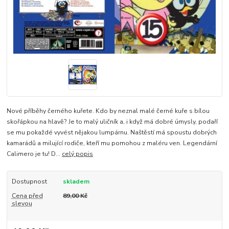
Nové příběhy černého kuřete. Kdo by neznal malé černé kuře s bílou
skořápkou na hlavě? Je to malý uličník a, i když má dobré úmysly, podaří
se mu pokaždé vyvést nějakou lumpárnu. Naštěstí má spoustu dobrých
kamarádů a milující rodiče, kteří mu pomohou z maléru ven. Legendární
Calimero je tu! D...
celý popis
Dostupnost
skladem
Cena před
89,00 Kč
slevou