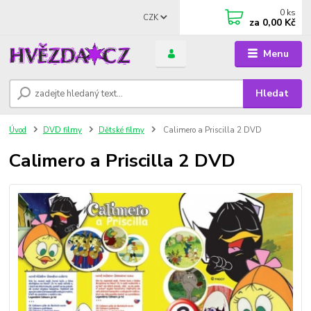
0
ks
CZK
za
0,00 Kč
Menu
Hledat
Úvod
DVD filmy
Dětské filmy
Calimero a Priscilla 2 DVD
Calimero a Priscilla 2 DVD