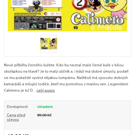
Nové příběhy černého kuřete. Kdo by neznal malé černé kuře s bílou
skořápkou na hlavě? Je to malý uličník a, i když má dobré úmysly, podaří
se mu pokaždé vyvést nějakou lumpárnu. Naštěstí má spoustu dobrých
kamarádů a milující rodiče, kteří mu pomohou z maléru ven. Legendární
Calimero je tu! D...
celý popis
Dostupnost
skladem
Cena před
89,00 Kč
slevou