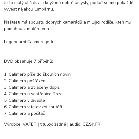
Je to malý uličník a, i když má dobré úmysly, podaří se mu pokaždé
vyvést nějakou lumpárnu.
Naštěstí má spoustu dobrých kamarádů a milující rodiče, kteří mu
pomohou z maléru ven.
Legendární Calimero je tu!
DVD obsahuje 7 příběhů:
1. Calimero píše do školních novin
2. Calimero pošťákem
3. Calimero a ztracený dopis
4. Calimero a sestřenice Róza
5. Calimero v divadle
6. Calimero v televizní soutěži
7. Calimero a počítač
Výrobce: VAPET | titulky: žádné | audio: CZ,SK,FR