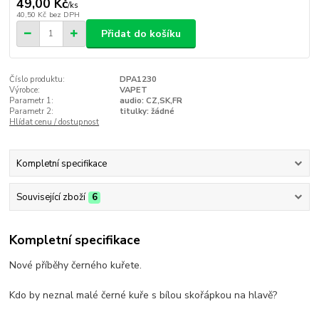
49,00 Kč
/
ks
40,50 Kč
bez DPH
Přidat do košíku
Číslo produktu:
DPA1230
Výrobce:
VAPET
Parametr 1:
audio: CZ,SK,FR
Parametr 2:
titulky: žádné
Hlídat cenu / dostupnost
Kompletní specifikace
Související zboží
6
Kompletní specifikace
Nové příběhy černého kuřete.
Kdo by neznal malé černé kuře s bílou skořápkou na hlavě?