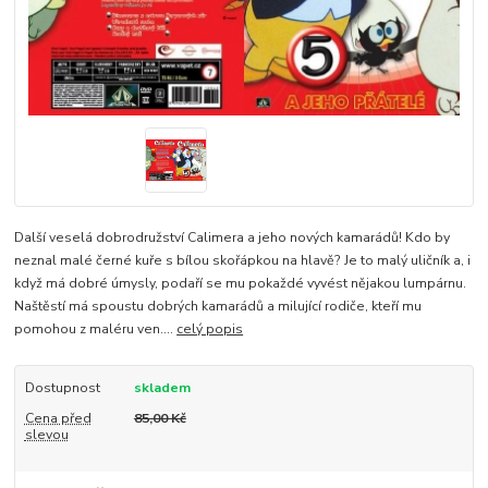
Další veselá dobrodružství Calimera a jeho nových kamarádů! Kdo by
neznal malé černé kuře s bílou skořápkou na hlavě? Je to malý uličník a, i
když má dobré úmysly, podaří se mu pokaždé vyvést nějakou lumpárnu.
Naštěstí má spoustu dobrých kamarádů a milující rodiče, kteří mu
pomohou z maléru ven....
celý popis
Dostupnost
skladem
Cena před
85,00 Kč
slevou