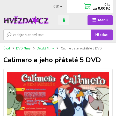
0
ks
CZK
za
0,00 Kč
Menu
Hledat
Úvod
DVD filmy
Dětské filmy
Calimero a jeho přátelé 5 DVD
Calimero a jeho přátelé 5 DVD