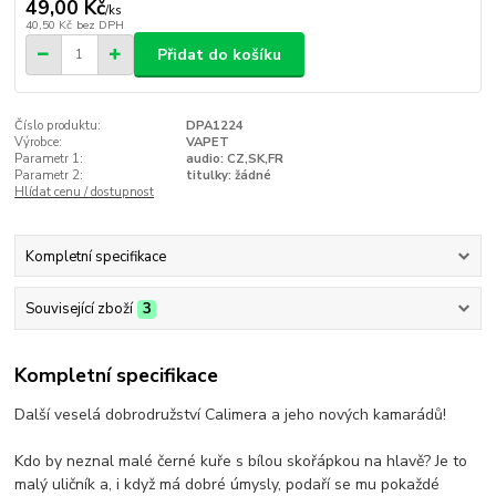
49,00 Kč
/
ks
40,50 Kč
bez DPH
Přidat do košíku
Číslo produktu:
DPA1224
Výrobce:
VAPET
Parametr 1:
audio: CZ,SK,FR
Parametr 2:
titulky: žádné
Hlídat cenu / dostupnost
Kompletní specifikace
Související zboží
3
Kompletní specifikace
Další veselá dobrodružství Calimera a jeho nových kamarádů!
Kdo by neznal malé černé kuře s bílou skořápkou na hlavě? Je to
malý uličník a, i když má dobré úmysly, podaří se mu pokaždé