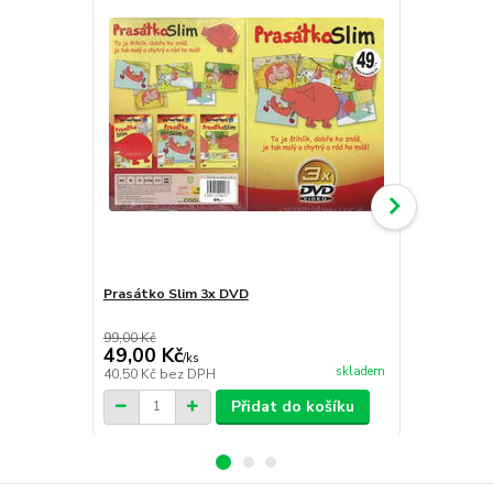
Prasátko Slim 3x DVD
Pohádkový s
se s kravič
99,00 Kč
99,00 Kč
49,00 Kč
79,00 Kč
/
ks
skladem
40,50 Kč
bez DPH
65,29 Kč
bez
Přidat do košíku