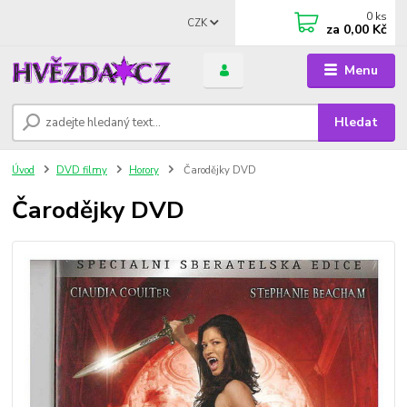
0
ks
CZK
za
0,00 Kč
Menu
Hledat
Úvod
DVD filmy
Horory
Čarodějky DVD
Čarodějky DVD