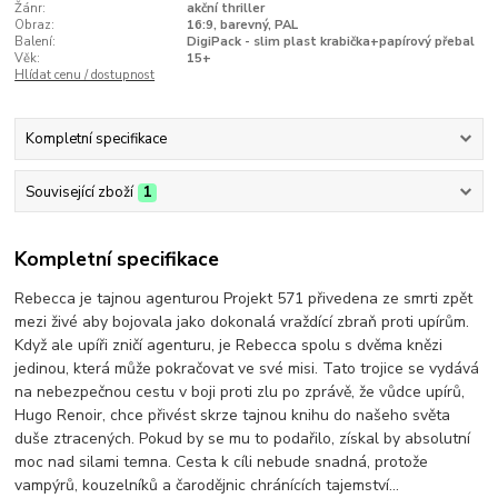
Žánr:
akční thriller
Obraz:
16:9, barevný, PAL
Balení:
DigiPack - slim plast krabička+papírový přebal
Věk:
15+
Hlídat cenu / dostupnost
Kompletní specifikace
Související zboží
1
Kompletní specifikace
Rebecca je tajnou agenturou Projekt 571 přivedena ze smrti zpět
mezi živé aby bojovala jako dokonalá vraždící zbraň proti upírům.
Když ale upíři zničí agenturu, je Rebecca spolu s dvěma knězi
jedinou, která může pokračovat ve své misi. Tato trojice se vydává
na nebezpečnou cestu v boji proti zlu po zprávě, že vůdce upírů,
Hugo Renoir, chce přivést skrze tajnou knihu do našeho světa
duše ztracených. Pokud by se mu to podařilo, získal by absolutní
moc nad silami temna. Cesta k cíli nebude snadná, protože
vampýrů, kouzelníků a čarodějnic chránících tajemství…