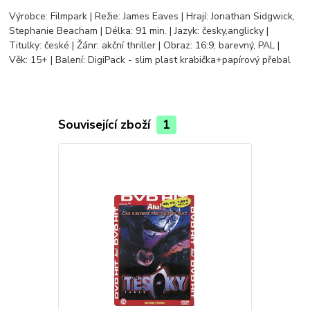
Výrobce: Filmpark | Režie: James Eaves | Hrají: Jonathan Sidgwick,
Stephanie Beacham | Délka: 91 min. | Jazyk: česky,anglicky |
Titulky: české | Žánr: akční thriller | Obraz: 16:9, barevný, PAL |
Věk: 15+ | Balení: DigiPack - slim plast krabička+papírový přebal
Související zboží
1