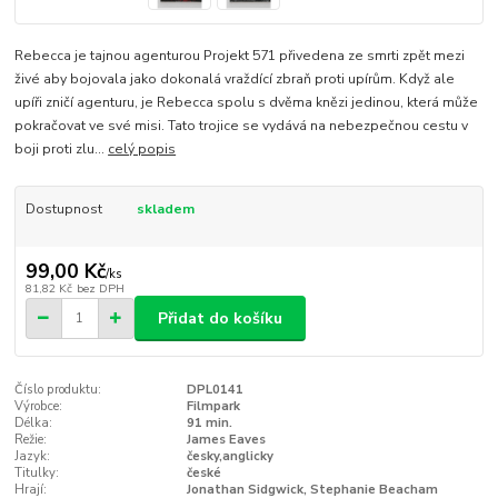
Rebecca je tajnou agenturou Projekt 571 přivedena ze smrti zpět mezi
živé aby bojovala jako dokonalá vraždící zbraň proti upírům. Když ale
upíři zničí agenturu, je Rebecca spolu s dvěma knězi jedinou, která může
pokračovat ve své misi. Tato trojice se vydává na nebezpečnou cestu v
boji proti zlu...
celý popis
Dostupnost
skladem
99,00 Kč
/
ks
81,82 Kč
bez DPH
Přidat do košíku
Číslo produktu:
DPL0141
Výrobce:
Filmpark
Délka:
91 min.
Režie:
James Eaves
Jazyk:
česky,anglicky
Titulky:
české
Hrají:
Jonathan Sidgwick, Stephanie Beacham