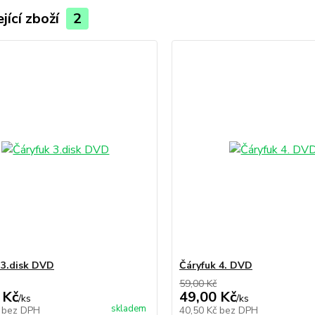
jící zboží
2
 3.disk DVD
Čáryfuk 4. DVD
59,00 Kč
 Kč
49,00 Kč
/
ks
/
ks
skladem
č
bez DPH
40,50 Kč
bez DPH