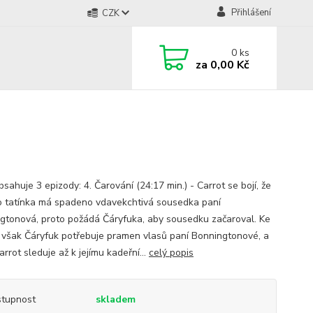
Přihlášení
CZK
0
ks
za
0,00 Kč
ahuje 3 epizody: 4. Čarování (24:17 min.) - Carrot se bojí, že
o tatínka má spadeno vdavekchtivá sousedka paní
gtonová, proto požádá Čáryfuka, aby sousedku začaroval. Ke
 však Čáryfuk potřebuje pramen vlasů paní Bonningtonové, a
Carrot sleduje až k jejímu kadeřní...
celý popis
tupnost
skladem