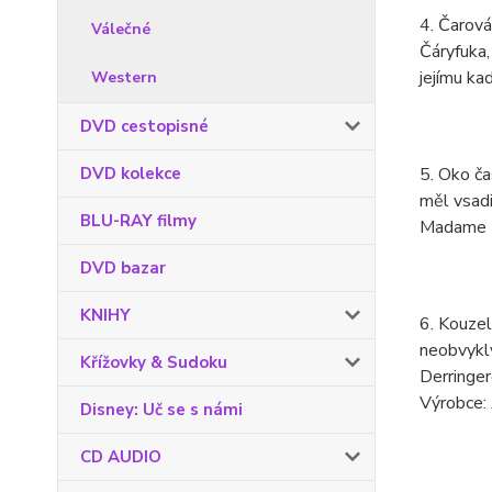
4. Čarová
Válečné
Čáryfuka,
jejímu ka
Western
DVD cestopisné
DVD kolekce
5. Oko ča
měl vsadi
BLU-RAY filmy
Madame Ro
DVD bazar
KNIHY
6. Kouzel
neobvyklý
Křížovky & Sudoku
Derringer
Výrobce: 
Disney: Uč se s námi
CD AUDIO