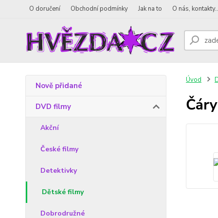
O doručení
Obchodní podmínky
Jak na to
O nás, kontakty..
Úvod
D
Nově přidané
Čáry
DVD filmy
Akční
České filmy
Detektivky
Dětské filmy
Dobrodružné