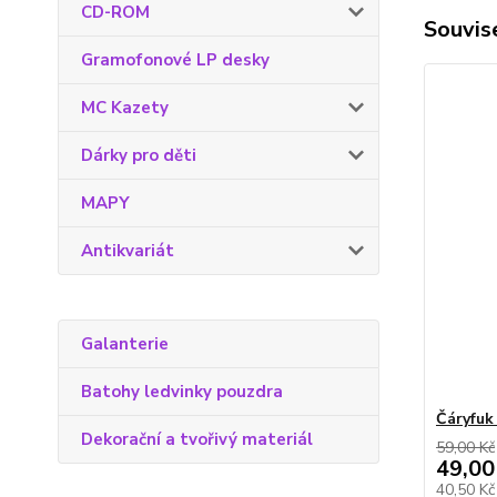
CD-ROM
Souvise
Gramofonové LP desky
MC Kazety
Dárky pro děti
MAPY
Antikvariát
Galanterie
Batohy ledvinky pouzdra
Čáryfuk
Dekorační a tvořivý materiál
59,00 Kč
49,00
40,50 K