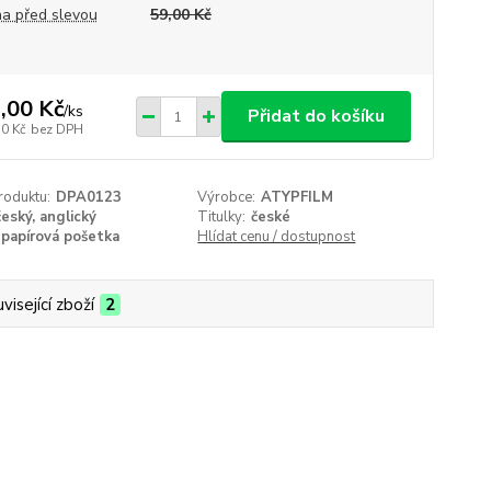
a před slevou
59,00 Kč
,00 Kč
/
ks
Přidat do košíku
50 Kč
bez DPH
roduktu:
DPA0123
Výrobce:
ATYPFILM
český, anglický
Titulky:
české
papírová pošetka
Hlídat cenu / dostupnost
visející zboží
2