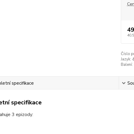
Cen
49
40,
Číslo p
Jazyk:
Balení:
etní specifikace
Sou
tní specifikace
huje 3 epizody: