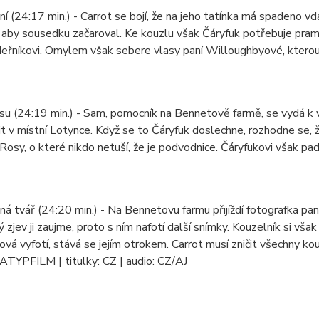
ní (24:17 min.) - Carrot se bojí, že na jeho tatínka má spadeno
 aby sousedku začaroval. Ke kouzlu však Čáryfuk potřebuje prame
deřníkovi. Omylem však sebere vlasy paní Willoughbyové, kterou
su (24:19 min.) - Sam, pomocník na Bennetově farmě, se vydá k 
t v místní Lotynce. Když se to Čáryfuk doslechne, rozhodne se, 
sy, o které nikdo netuší, že je podvodnice. Čáryfukovi však padn
ná tvář (24:20 min.) - Na Bennetovu farmu přijíždí fotografka pan
 zjev ji zaujme, proto s ním nafotí další snímky. Kouzelník si však
ová vyfotí, stává se jejím otrokem. Carrot musí zničit všechny kou
ATYPFILM | titulky: CZ | audio: CZ/AJ