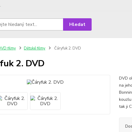
.
Hledat
VD filmy
Dětské filmy
Čáryfuk 2. DVD
fuk 2. DVD
DVD obs
na jeh
Bonnin
kouzlu
tak ji 
Dos