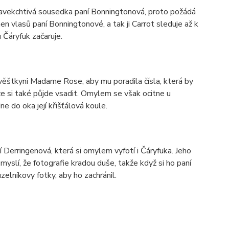
 vdavekchtivá sousedka paní Bonningtonová, proto požádá
n vlasů paní Bonningtonové, a tak ji Carrot sleduje až k
 Čáryfuk začaruje.
věštkyni Madame Rose, aby mu poradila čísla, která by
že si také půjde vsadit. Omylem se však ocitne u
e do oka její křišťálová koule.
í Derringenová, která si omylem vyfotí i Čáryfuka. Jeho
 myslí, že fotografie kradou duše, takže když si ho paní
zelníkovy fotky, aby ho zachránil.