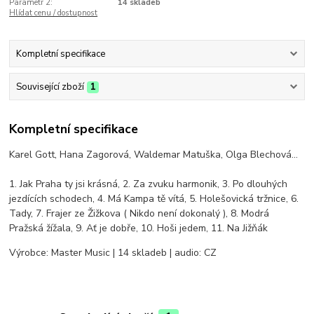
Parametr 2:
14 skladeb
Hlídat cenu / dostupnost
Kompletní specifikace
Související zboží
1
Kompletní specifikace
Karel Gott, Hana Zagorová, Waldemar Matuška, Olga Blechová...
1. Jak Praha ty jsi krásná, 2. Za zvuku harmonik, 3. Po dlouhých
jezdících schodech, 4. Má Kampa tě vítá, 5. Holešovická tržnice, 6.
Tady, 7. Frajer ze Žižkova ( Nikdo není dokonalý ), 8. Modrá
Pražská žížala, 9. Ať je dobře, 10. Hoši jedem, 11. Na Jižňák
Výrobce: Master Music | 14 skladeb | audio: CZ