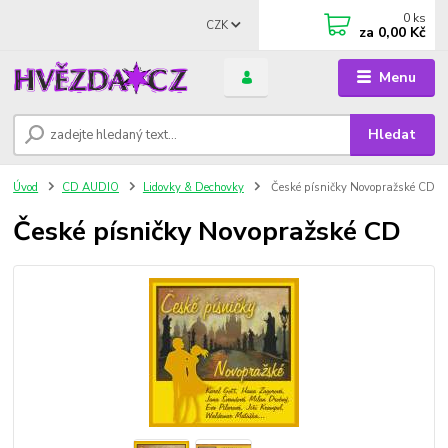
0
ks
CZK
za
0,00 Kč
Menu
Hledat
Úvod
CD AUDIO
Lidovky & Dechovky
České písničky Novopražské CD
České písničky Novopražské CD