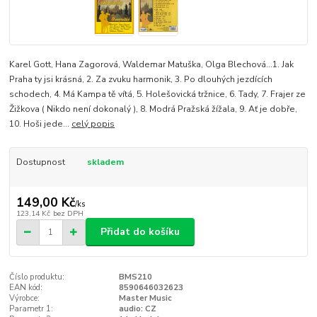
Karel Gott, Hana Zagorová, Waldemar Matuška, Olga Blechová...1. Jak
Praha ty jsi krásná, 2. Za zvuku harmonik, 3. Po dlouhých jezdících
schodech, 4. Má Kampa tě vítá, 5. Holešovická tržnice, 6. Tady, 7. Frajer ze
Žižkova ( Nikdo není dokonalý ), 8. Modrá Pražská žížala, 9. Ať je dobře,
10. Hoši jede...
celý popis
Dostupnost
skladem
149,00 Kč
/
ks
123,14 Kč
bez DPH
Přidat do košíku
Číslo produktu:
BMS210
EAN kód:
8590646032623
Výrobce:
Master Music
Parametr 1:
audio: CZ