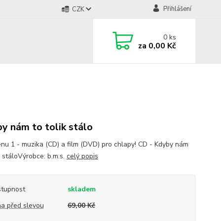
Přihlášení
CZK
0
ks
za
0,00 Kč
y nám to tolik stálo
enu 1 - muzika (CD) a film (DVD) pro chlapy! CD - Kdyby nám
k stáloVýrobce: b.m.s.
celý popis
tupnost
skladem
a před slevou
69,00 Kč