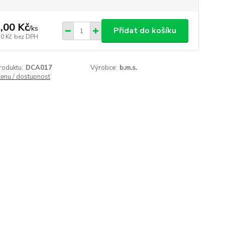
,00 Kč
/
ks
Přidat do košíku
50 Kč
bez DPH
roduktu:
DCA017
Výrobce:
b.m.s.
cenu / dostupnost