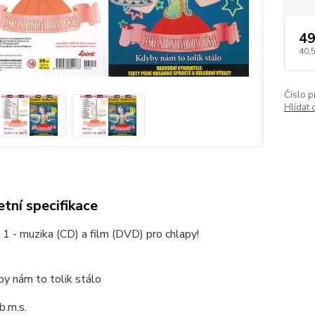
49
40,
Číslo p
Hlídat 
tní specifikace
 1 - muzika (CD) a film (DVD) pro chlapy!
y nám to tolik stálo
b.m.s.