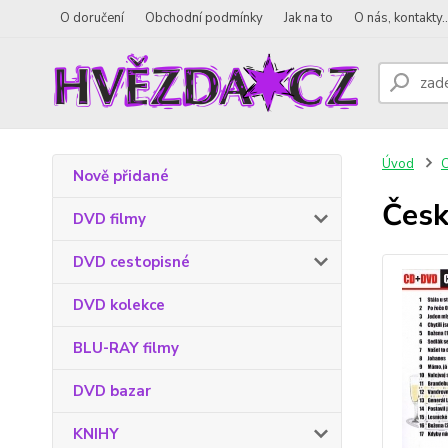
O doručení
Obchodní podmínky
Jak na to
O nás, kontakty..
Úvod
Nově přidané
Česk
DVD filmy
DVD cestopisné
DVD kolekce
BLU-RAY filmy
DVD bazar
KNIHY