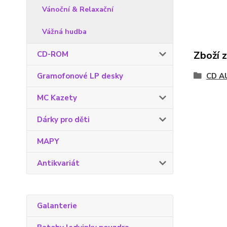
Vánoční & Relaxační
Vážná hudba
Zboží 
CD-ROM
Gramofonové LP desky
CD A
MC Kazety
Dárky pro děti
MAPY
Antikvariát
Galanterie