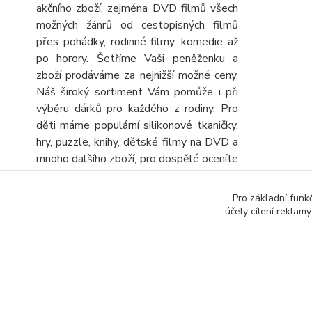
akčního zboží, zejména DVD filmů všech
možných žánrů od cestopisných filmů
přes pohádky, rodinné filmy, komedie až
po horory. Šetříme Vaši peněženku a
zboží prodáváme za nejnižší možné ceny.
Náš široký sortiment Vám pomůže i při
výběru dárků pro každého z rodiny. Pro
děti máme populární silikonové tkaničky,
hry, puzzle, knihy, dětské filmy na DVD a
mnoho dalšího zboží, pro dospělé oceníte
velký výběr knih, DVD filmů, turistických
map a automap a seniory potěšíme
Pro základní funk
obrovskou nabídkou různých křížovek a
účely cílení reklam
sudoku. Stálou nabídku CD, DVD a knih
rozšiřujeme o další zboží, kterým
výhodně doplníte objednávku.