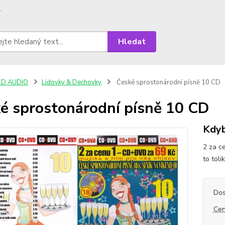
.
Hledat
CD AUDIO
Lidovky & Dechovky
České sprostonárodní písně 10 CD
é sprostonárodní písně 10 CD
Kdyb
2 za c
to toli
Dos
Cen