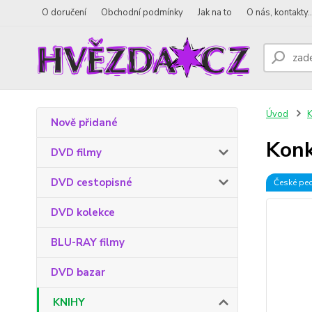
O doručení
Obchodní podmínky
Jak na to
O nás, kontakty..
Úvod
Nově přidané
Konk
DVD filmy
DVD cestopisné
České pe
DVD kolekce
BLU-RAY filmy
DVD bazar
KNIHY