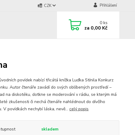
Přihlášení
CZK
0
ks
za
0,00 Kč
ha
ůvodních povídek nabízí třicátá knížka Luďka Stínila Konkurz
enku. Autor čtenáře zavádí do svých oblíbených prostředí –
lad na diskotéku, dotkne se moderování v rádiu, se kterým má
leté zkušenosti či nechá čtenáře nahlédnout do dívčího
u. V povídkách nechybí láska, nevě...
celý popis
tupnost
skladem