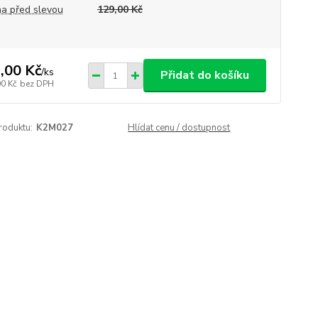
a před slevou
129,00 Kč
,00 Kč
/
ks
Přidat do košíku
00 Kč
bez DPH
roduktu:
K2M027
Hlídat cenu / dostupnost