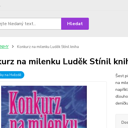
.
Hledat
KNIHY
Konkurz na milenku Luděk Stínil kniha
urz na milenku Luděk Stínil kni
cky na Hvězdě
Šest p
na mil
napřík
dlouho
deníčk
Dos