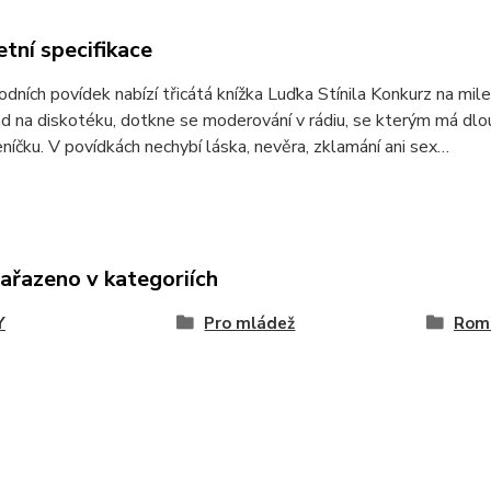
tní specifikace
dních povídek nabízí třicátá knížka Luďka Stínila Konkurz na mil
ad na diskotéku, dotkne se moderování v rádiu, se kterým má dl
eníčku. V povídkách nechybí láska, nevěra, zklamání ani sex…
zařazeno v kategoriích
Y
Pro mládež
Rom