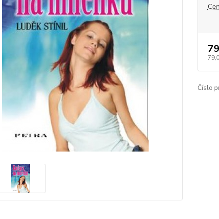
Cen
79
79,
Číslo p