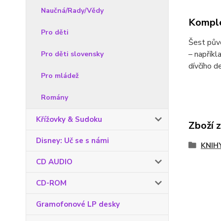
Naučná/Rady/Vědy
Komple
Pro děti
Šest půvo
– napříkl
Pro děti slovensky
dívčího d
Pro mládež
Romány
Křížovky & Sudoku
Zboží 
Disney: Uč se s námi
KNIH
CD AUDIO
CD-ROM
Gramofonové LP desky