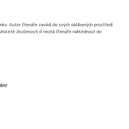
enku. Autor čtenáře zavádí do svých oblíbených prostředí
ouholeté zkušenosti či nechá čtenáře nahlédnout do
ány