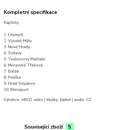
Kompletní specifikace
Kapitoly:
1. Litomyšl
2. Vysoké Mýto
3. Nové Hrady
4. Svitavy
5. Toulovcovy Maštale
6. Moravská Třebová
7. Balda
8. Polička
9. Hrad Svojanov
10. Masopust
Výrobce: ABCD video | titulky: žádné | audio: CZ
Související zboží
5