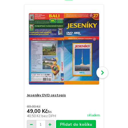
Jeseníky DVD cestopis
Česká Kanad
cestopis
89,00 Kč
89,00 Kč
49,00 Kč
49,00 Kč
/
ks
skladem
40,50 Kč
bez DPH
40,50 Kč
bez
Přidat do košíku