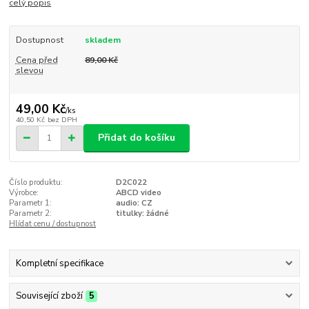
celý popis
Dostupnost
skladem
Cena před
89,00 Kč
slevou
49,00 Kč
/
ks
40,50 Kč
bez DPH
Přidat do košíku
Číslo produktu:
D2C022
Výrobce:
ABCD video
Parametr 1:
audio: CZ
Parametr 2:
titulky: žádné
Hlídat cenu / dostupnost
Kompletní specifikace
Související zboží
5