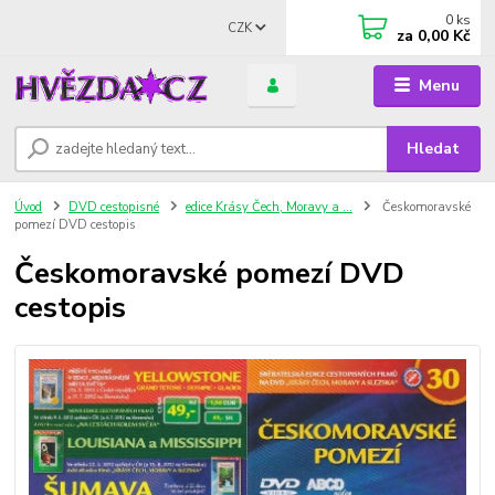
0
ks
CZK
za
0,00 Kč
Menu
Hledat
Úvod
DVD cestopisné
edice Krásy Čech, Moravy a ...
Českomoravské
pomezí DVD cestopis
Českomoravské pomezí DVD
cestopis