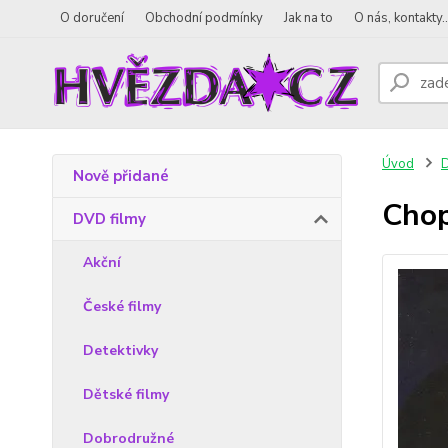
O doručení
Obchodní podmínky
Jak na to
O nás, kontakty..
Úvod
D
Nově přidané
Chop
DVD filmy
Akční
České filmy
Detektivky
Dětské filmy
Dobrodružné