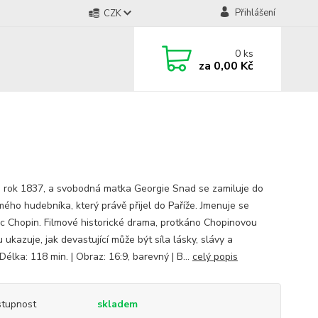
Přihlášení
CZK
0
ks
za
0,00 Kč
e rok 1837, a svobodná matka Georgie Snad se zamiluje do
ého hudebníka, který právě přijel do Paříže. Jmenuje se
ic Chopin. Filmové historické drama, protkáno Chopinovou
ukazuje, jak devastující může být síla lásky, slávy a
.Délka: 118 min. | Obraz: 16:9, barevný | B...
celý popis
tupnost
skladem