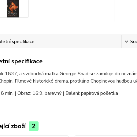
etní specifikace
Sou
tní specifikace
ok 1837, a svobodná matka Georgie Snad se zamiluje do neznáméh
Chopin. Filmové historické drama, protkáno Chopinovou hudbou ukazu
8 min. | Obraz: 16:9, barevný | Balení: papírová pošetka
jící zboží
2