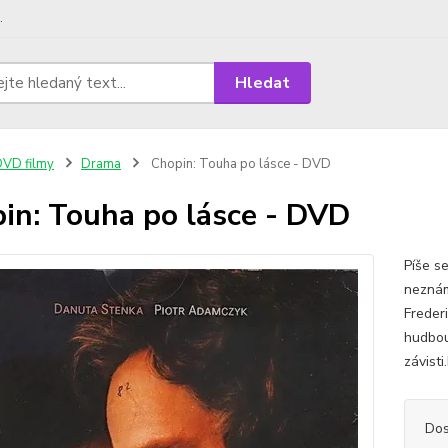
.
Hledat
VD filmy
Drama
Chopin: Touha po lásce - DVD
in: Touha po lásce - DVD
Píše s
neznám
Freder
hudbou 
závisti
Dos