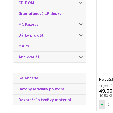
CD-ROM
Gramofonové LP desky
MC Kazety
Dárky pro děti
MAPY
Antikvariát
Galanterie
Nejvyšš
58,00 Kč
Batohy ledvinky pouzdra
49,00
40,50 K
Dekorační a tvořivý materiál