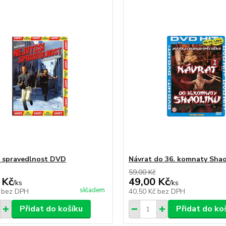
í spravedlnost DVD
Návrat do 36. komnaty Sha
59,00 Kč
 Kč
49,00 Kč
/
ks
/
ks
skladem
č
bez DPH
40,50 Kč
bez DPH
Přidat do košíku
Přidat do ko