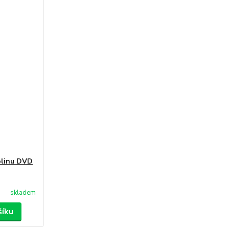
olinu DVD
skladem
šíku