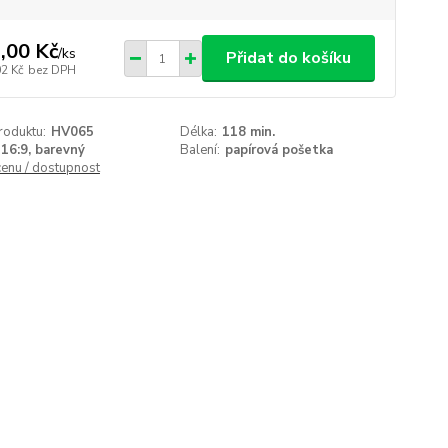
,00 Kč
/
ks
Přidat do košíku
02 Kč
bez DPH
roduktu:
HV065
Délka:
118 min.
16:9, barevný
Balení:
papírová pošetka
cenu / dostupnost