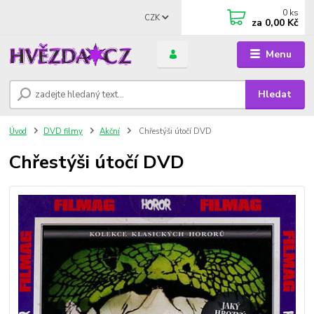
0
ks
CZK
za
0,00 Kč
Menu
Hledat
Úvod
DVD filmy
Akční
Chřestýši útočí DVD
Chřestýši útočí DVD