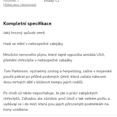
Parametr 2:
titulky: CZ
Hlídat cenu / dostupnost
Kompletní specifikace
Jaký hrozný způsob smrti.
Hadi se mění v nebezpečné zabijáky.
Množství nervového plynu, které tajně vypustila armáda USA,
přemění chřestýše v nebezpečné zabijáky.
Tom Parkinson, významný zoolog a herpetolog, začne v mojavské
poušti pátrat po příčině podivných úmrtí, která začala nálezem
dvou mrtvých dětí v blízkosti kempu jejich rodičů.
Po chvíli už nikdo nepochybuje, že jde o práci zabijáckých
chřestýšů. Záhadou ale zůstává, proč útočí v tak velkém počtu a
vydávají se i do míst, která jsou jejich přirozeným podmínkám na
hony vzdálena.