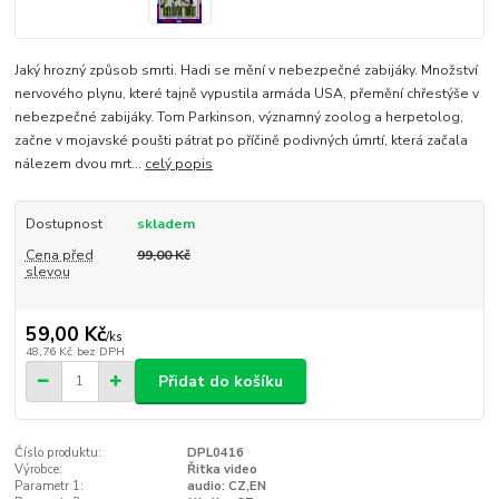
Jaký hrozný způsob smrti. Hadi se mění v nebezpečné zabijáky. Množství
nervového plynu, které tajně vypustila armáda USA, přemění chřestýše v
nebezpečné zabijáky. Tom Parkinson, významný zoolog a herpetolog,
začne v mojavské poušti pátrat po příčině podivných úmrtí, která začala
nálezem dvou mrt...
celý popis
Dostupnost
skladem
Cena před
99,00 Kč
slevou
59,00 Kč
/
ks
48,76 Kč
bez DPH
Přidat do košíku
Číslo produktu:
DPL0416
Výrobce:
Řitka video
Parametr 1:
audio: CZ,EN