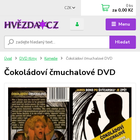
0
ks
CZK
za
0,00 Kč
Menu
Hledat
Úvod
DVD filmy
Komedie
Čokoládoví čmuchalové DVD
Čokoládoví čmuchalové DVD