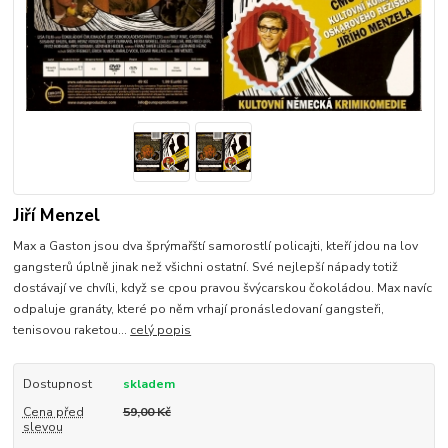
Jiří Menzel
Max a Gaston jsou dva šprýmařští samorostlí policajti, kteří jdou na lov
gangsterů úplně jinak než všichni ostatní. Své nejlepší nápady totiž
dostávají ve chvíli, když se cpou pravou švýcarskou čokoládou. Max navíc
odpaluje granáty, které po něm vrhají pronásledovaní gangsteři,
tenisovou raketou...
celý popis
Dostupnost
skladem
Cena před
59,00 Kč
slevou