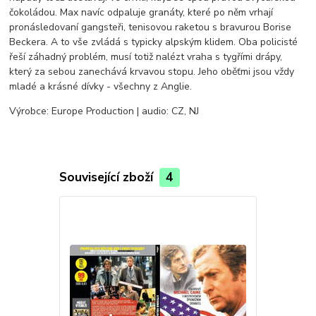
čokoládou. Max navíc odpaluje granáty, které po něm vrhají
pronásledovaní gangsteři, tenisovou raketou s bravurou Borise
Beckera. A to vše zvládá s typicky alpským klidem. Oba policisté
řeší záhadný problém, musí totiž nalézt vraha s tygřími drápy,
který za sebou zanechává krvavou stopu. Jeho oběťmi jsou vždy
mladé a krásné dívky - všechny z Anglie.
Výrobce: Europe Production | audio: CZ, NJ
Související zboží
4