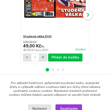
Studená válka DVD
Příběh géni
109,00 Kč
79,00 Kč
49,00 Kč
49,00 Kč
/
ks
skladem
40,50 Kč
bez DPH
40,50 Kč
bez
Přidat do košíku
Pro základní funkčnost, zpříjemnění používání webu, analytické
Zboží zařazeno v kategoriích
účely a v případě udělení souhlasu také pro účely cílení reklamy
využíváme soubory cookies. Nastavení vlastních preferencí
cookies můžete kdykoli upravit odkazem ve spodní části stránek.
DVD filmy
Komedie
Souhlasím
Nastavení