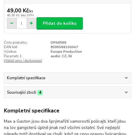
49,00 Kč
/
ks
40,50 Kč
bez DPH
Přidat do košíku
Číslo produktu:
DPA0568
EAN kód:
8595568100047
Výrobce:
Europe Production
Parametr 1:
audio: CZ, NJ
Hlídat cenu / dostupnost
Kompletní specifikace
Související zboží
4
Kompletní specifikace
Max a Gaston jsou dva šprýmařští samorostlí policajti, kteří jdou
na lov gangsterů úplně jinak než všichni ostatní. Své nejlepší
nápady totiž dostávají ve chvíli, když se cpou pravou švýcarskou