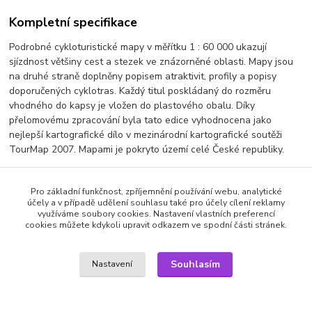
Kompletní specifikace
Podrobné cykloturistické mapy v měřítku 1 : 60 000 ukazují
sjízdnost většiny cest a stezek ve znázorněné oblasti. Mapy jsou
na druhé straně doplněny popisem atraktivit, profily a popisy
doporučených cyklotras. Každý titul poskládaný do rozměru
vhodného do kapsy je vložen do plastového obalu. Díky
přelomovému zpracování byla tato edice vyhodnocena jako
nejlepší kartografické dílo v mezinárodní kartografické soutěži
TourMap 2007. Mapami je pokryto území celé České republiky.
Výrobce: freytag & berndt | 1:60 000 | 107 x 165 mm
Pro základní funkčnost, zpříjemnění používání webu, analytické
účely a v případě udělení souhlasu také pro účely cílení reklamy
využíváme soubory cookies. Nastavení vlastních preferencí
Zboží zařazeno v kategoriích
cookies můžete kdykoli upravit odkazem ve spodní části stránek.
MAPY
Souhlasím
Nastavení