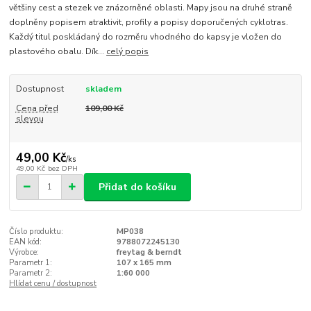
většiny cest a stezek ve znázorněné oblasti. Mapy jsou na druhé straně
doplněny popisem atraktivit, profily a popisy doporučených cyklotras.
Každý titul poskládaný do rozměru vhodného do kapsy je vložen do
plastového obalu. Dík...
celý popis
Dostupnost
skladem
Cena před
109,00 Kč
slevou
49,00 Kč
/
ks
49,00 Kč
bez DPH
Přidat do košíku
Číslo produktu:
MP038
EAN kód:
9788072245130
Výrobce:
freytag & berndt
Parametr 1:
107 x 165 mm
Parametr 2:
1:60 000
Hlídat cenu / dostupnost